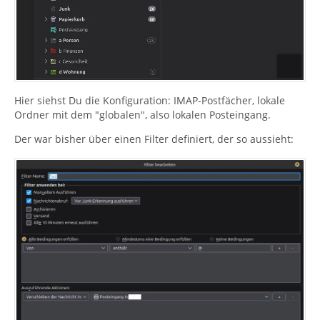
Hier siehst Du die Konfiguration: IMAP-Postfächer, lokale
Ordner mit dem "globalen", also lokalen Posteingang.
Der war bisher über einen Filter definiert, der so aussieht: