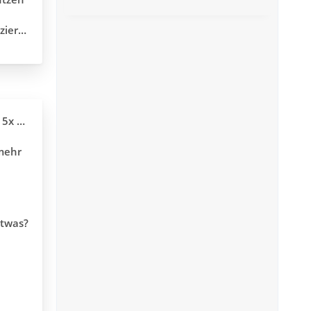
er ASC Datei ?
n Mails
 mehr
etwas?