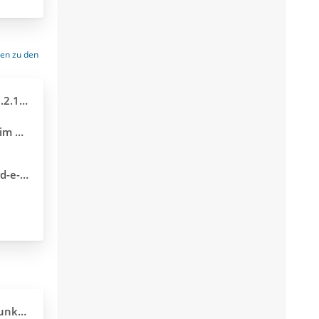
gen zu den
nd 153 ESR
 HTML
SCHWARZ
tion