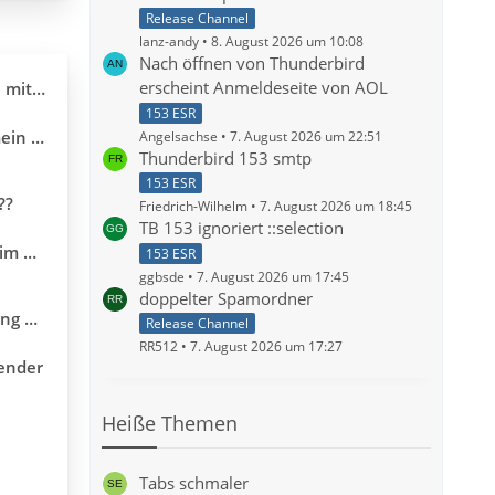
Release Channel
lanz-andy
8. August 2026 um 10:08
Nach öffnen von Thunderbird
erscheint Anmeldeseite von AOL
underbird?
153 ESR
uch zu
Angelsachse
7. August 2026 um 22:51
Thunderbird 153 smtp
153 ESR
??
Friedrich-Wilhelm
7. August 2026 um 18:45
TB 153 ignoriert ::selection
Kontakten
153 ESR
ggbsde
7. August 2026 um 17:45
doppelter Spamordner
mmt die?
Release Channel
RR512
7. August 2026 um 17:27
lender
Heiße Themen
Tabs schmaler