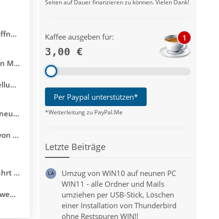
Seiten auf Dauer finanzieren zu können. Vielen Dank!
eöffnet
Kaffee ausgeben für:
1
3,00 €
hrungen
platz
Per Paypal unterstützen*
*Weiterleitung zu PayPal.Me
ohne Restspuren WIN!!
IN 11?
Letzte Beiträge
rden.
Umzug von WIN10 auf neunen PC
WIN11 - alle Ordner und Mails
v ist
umziehen per USB-Stick, Löschen
einer Installation von Thunderbird
ohne Restspuren WIN!!