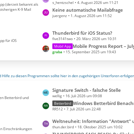
s_hentzschel
4. August 2026 um 11:21
e
pp (derzeit bekannt als
r
bisherigen K-9 Mail
t
Keine automatische Mailabfrage
ä
juergenz
1. August 2026 um 11:52
z
g
t
e
e
L
Thunderbird für iOS Status?
B
five3141two
20. März 2026 um 10:31
e
pp für iOS
e
t
Mobile Progress Report – July/August 
Mobil App
i
graba
15. September 2025 um 19:43
z
t
t
r
e
ä
B
g
Hilfe zu diesen Programmen sollte hier in den zugehörigen Unterforen erfolgen
e
e
i
L
Signature Switch - falsche Stelle
t
wellig
16. Juli 2026 um 09:08
e
en Betterbird und
r
t
Windows Betterbird Benachrichtigung deakti
Betterbird
ä
RR512
7. Juli 2026 um 22:48
z
g
t
e
L
Weltneuheit: Information "Antwort" und "Weitergeleitet" in eigener Spalte und gar nicht mehr in der Spa
e
thun.der.bird
18. Oktober 2025 um 10:02
e
ven Einschränkungen
B