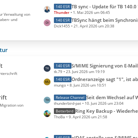
g
i
L
TB sync - Update für TB 140.0 
e
140 ESR
t
Thunder
1. Mai 2026 um 06:45
e
zur Verwaltung von
r
gaben- und
t
TBSync hängt beim Synchronisieren von Kalederein
140 ESR
ä
Dick1455
21. April 2026 um 20:38
z
g
t
e
e
B
tur
e
i
t
L
S/MIME Signierung von E-Mail
140 ESR
t
tk.79
23. Juni 2026 um 19:19
e
terschrift
r
t
Ordneranzeige sagt "1", ist aber nix 
140 ESR
ä
mungo
8. Juni 2026 um 10:51
z
g
t
e
ift
L
Seit dem Wechsel auf Windows 11 öffnen sich openpgp verschlüsselte E-Mails erst nach rund 90 Sekunden, dabei friert die T
Release Channel
e
thunderbird-pat
10. Juni 2026 um 23:04
e
Migration von
B
t
Ring Key Backup - Wiederherst
Betterbird
e
ThoBa
9. April 2026 um 21:58
z
i
t
t
e
r
L
eIDAS anstelle von S/MIME n
140 ESR