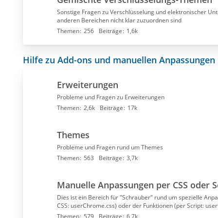
t
e
Sonstige Fragen zu Verschlüsselung und elektronischer Unte
anderen Bereichen nicht klar zuzuordnen sind
r
Themen
256
Beiträge
1,6k
f
o
r
Hilfe zu Add-ons und manuellen Anpassungen
e
n
Erweiterungen
Probleme und Fragen zu Erweiterungen
Themen
2,6k
Beiträge
17k
Themes
Probleme und Fragen rund um Themes
Themen
563
Beiträge
3,7k
Manuelle Anpassungen per CSS oder S
Dies ist ein Bereich für "Schrauber" rund um spezielle Anp
CSS: userChrome.css) oder der Funktionen (per Script: use
Themen
579
Beiträge
6,7k