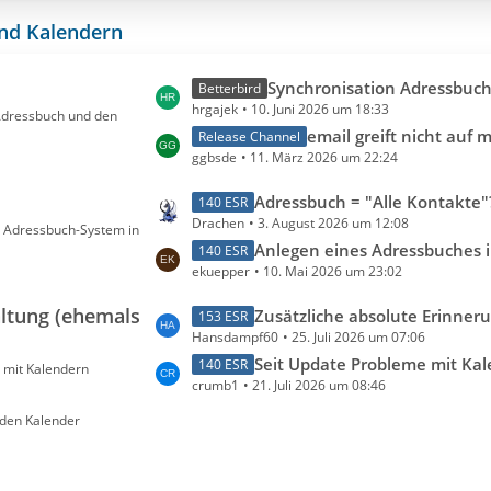
r
e
ä
und Kalendern
B
g
e
e
L
Synchronisation Adressbuch mit iCloud - Betterbird besser als Th
i
Betterbird
hrgajek
10. Juni 2026 um 18:33
e
t
Adressbuch und den
t
email greift nicht auf mein adressb
r
Release Channel
ggbsde
11. März 2026 um 22:24
z
ä
t
g
L
Adressbuch = "Alle Kontakte"
140 ESR
e
e
Drachen
3. August 2026 um 12:08
e
s) Adressbuch-System in
B
t
Anlegen eines Adressbuches iim Netzwerkmund Synchronisation mit vorhandenen iCloud-
140 ESR
e
ekuepper
10. Mai 2026 um 23:02
z
i
t
t
ltung (ehemals
L
Zusätzliche absolute Erinnerung neben relativen Erinnerungen – woher ko
153 ESR
e
r
Hansdampf60
25. Juli 2026 um 07:06
e
B
ä
t
Seit Update Probleme mit Ka
140 ESR
 mit Kalendern
e
g
crumb1
21. Juli 2026 um 08:46
z
i
e
t
t
 den Kalender
e
r
B
ä
e