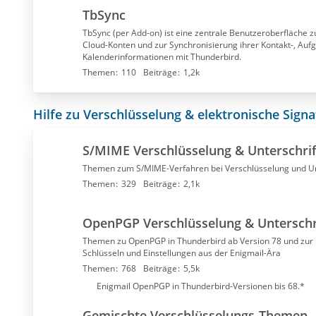
e
TbSync
r
f
TbSync (per Add-on) ist eine zentrale Benutzeroberfläche 
Cloud-Konten und zur Synchronisierung ihrer Kontakt-, Auf
o
Kalenderinformationen mit Thunderbird.
r
Themen
110
Beiträge
1,2k
e
n
Hilfe zu Verschlüsselung & elektronische Signa
S/MIME Verschlüsselung & Unterschrif
Themen zum S/MIME-Verfahren bei Verschlüsselung und Un
Themen
329
Beiträge
2,1k
OpenPGP Verschlüsselung & Unterschr
Themen zu OpenPGP in Thunderbird ab Version 78 und zur 
Schlüsseln und Einstellungen aus der Enigmail-Ära
Themen
768
Beiträge
5,5k
U
Enigmail OpenPGP in Thunderbird-Versionen bis 68.*
n
Gemischte Verschlüsselungs-Themen