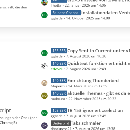
B
ä
ThoBa
22. Januar 2026 um 14:06
e
e
rschrift, die den
g
t
Installationdaten Verifizierung: Warum keine Gegenprüfung der Installationsdatei mit d
i
Release Channel
e
ggbsde
14. Oktober 2025 um 14:00
z
t
t
r
e
ä
B
g
e
e
L
Copy Sent to Current unter v15x verhindert Absenden vo
i
153 ESR
ggbsde
7. August 2026 um 16:36
e
t
t
Quicktext funktioniert nicht
r
140 ESR
edvoldi
7. August 2026 um 12:49
z
ä
t
g
L
Einrichtung Thunderbird
140 ESR
e
e
Mapenzi
14. März 2026 um 17:59
e
B
t
aktuelle Themes - gibt es da 
140 ESR
e
molnium
22. November 2025 um 20:33
z
i
t
t
cript
L
TB 153 ignoriert ::selection
153 ESR
e
r
ggbsde
7. August 2026 um 17:45
e
assungen der Optik (per
B
ä
rChromeJS)
t
Tabs schmaler
Betterbird
e
g
dharkness21
7. August 2026 um 13:38
z