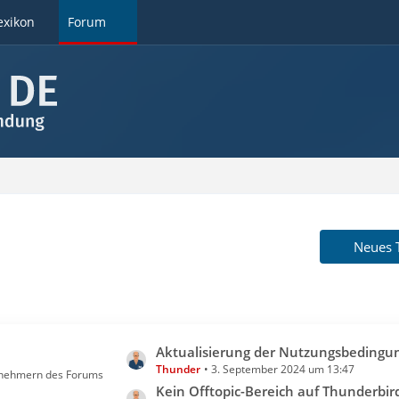
exikon
Forum
Neues
L
Aktualisierung der Nutzungsbedingungen in 09/
Thunder
3. September 2024 um 13:47
e
ilnehmern des Forums
t
Kein Offtopic-Bereich auf Thunderbird Mai