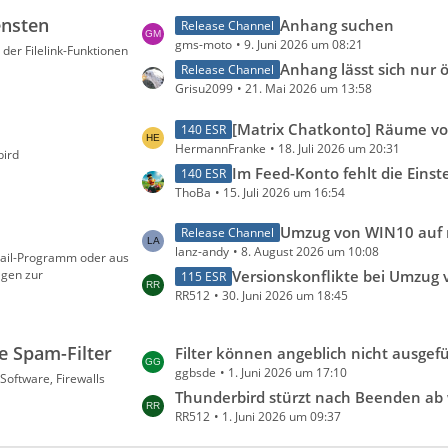
t
t
ensten
L
Anhang suchen
Release Channel
e
r
gms-moto
9. Juni 2026 um 08:21
e
er Filelink-Funktionen
B
ä
t
Anhang lässt sich nur öffnen, wenn TB Hauptfenster g
Release Channel
e
g
Grisu2099
21. Mai 2026 um 13:58
z
i
e
t
t
L
[Matrix Chatkonto] Räume von Mozilla: eure Erfa
140 ESR
e
r
HermannFranke
18. Juli 2026 um 20:31
e
bird
B
ä
t
Im Feed-Konto fehlt die Einstellung für Speicher
140 ESR
e
g
ThoBa
15. Juli 2026 um 16:54
z
i
e
t
t
L
Umzug von WIN10 auf neunen PC WIN11 - alle Ordner und Mails umziehen per USB-Stick, Löschen einer Installation von Thunderbird 
Release Channel
e
r
lanz-andy
8. August 2026 um 10:08
e
ail-Programm oder aus
B
ä
agen zur
t
Versionskonflikte bei Umzug von WIN 7 auf W
115 ESR
e
g
RR512
30. Juni 2026 um 18:45
z
i
e
t
t
e
r
ne Spam-Filter
L
Filter können angeblich nicht ausgeführt we
B
ä
ggbsde
1. Juni 2026 um 17:10
e
Software, Firewalls
e
g
t
Thunderbird stürzt nach Beenden ab wenn Avast Virenscanner akti
i
e
RR512
1. Juni 2026 um 09:37
z
t
t