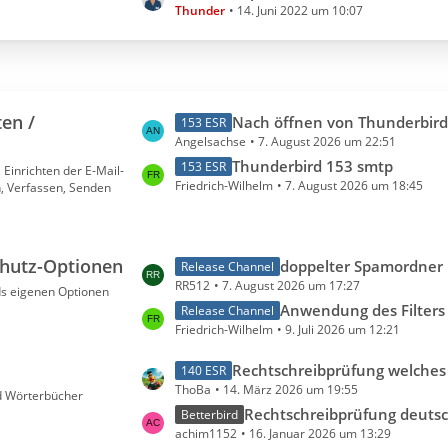
Thunder
14. Juni 2022 um 10:07
z
t
e
B
e
ten /
L
Nach öffnen von Thunderbird erscheint Anmeldeseite 
i
153 ESR
Angelsachse
7. August 2026 um 22:51
e
t
t
Thunderbird 153 smtp
r
153 ESR
 Einrichten der E-Mail-
Friedrich-Wilhelm
7. August 2026 um 18:45
z
, Verfassen, Senden
ä
t
g
e
e
B
schutz-Optionen
L
doppelter Spamordner
Release Channel
e
RR512
7. August 2026 um 17:27
e
ds eigenen Optionen
i
t
Anwendung des Filters
Release Channel
t
Friedrich-Wilhelm
9. Juli 2026 um 12:21
z
r
t
ä
L
Rechtschreibprüfung welches Wort & Email Auflistung
140 ESR
e
g
ThoBa
14. März 2026 um 19:55
e
d Wörterbücher
B
e
t
Rechtschreibprüfung deutsch dauerhaft einst
Betterbird
e
achim1152
16. Januar 2026 um 13:29
z
i