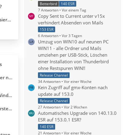
Betterbird
140 ESR
?
7 Antworten
Vor einem Tag
Copy Sent to Current unter v15x
trägen
verhindert Absenden von Mails
153 ESR
6 Antworten
Vor 3 Tagen
Umzug von WIN10 auf neunen PC
WIN11 - alle Ordner und Mails
umziehen per USB-Stick, Löschen
einer Installation von Thunderbird
s
ohne Restspuren WIN!!
Release Channel
drin.
34 Antworten
Vor einer Woche
Kein Zugriff auf gmx-Konten nach
update auf 153.0
B GUI vollständig ein
Release Channel
27 Antworten
Vor 2 Wochen
ellen
Automatisches Upgrade von 140.13.0
ESR auf 153.0.1 ESR?
140 ESR
21 Antworten
Vor einer Woche
utzen