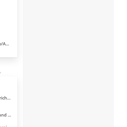
2025
.
vieren
lte Betreff