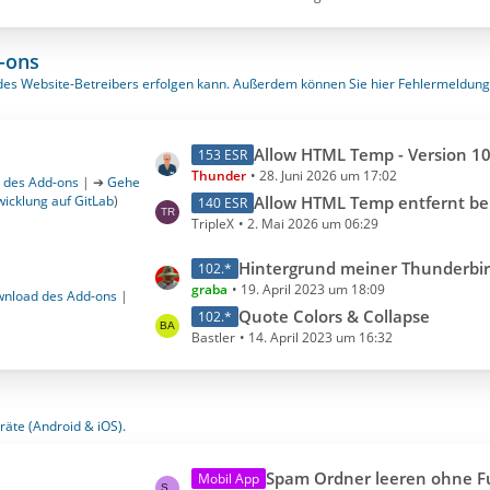
i
e
t
t
e
r
-ons
B
ä
s des Website-Betreibers erfolgen kann. Außerdem können Sie hier Fehlermeldun
e
g
i
e
t
L
Allow HTML Temp - Version 10.2.1 für Thunderbird Release Channel ab 152 u
153 ESR
r
Thunder
28. Juni 2026 um 17:02
e
 des Add-ons
| ➔
Gehe
ä
icklung auf GitLab
)
t
Allow HTML Temp entfernt beim Antworten das
140 ESR
g
TripleX
2. Mai 2026 um 06:29
z
e
t
L
Hintergrund meiner Thunderbird-e-mails bei Empfängern = 
102.*
e
graba
19. April 2023 um 18:09
e
nload des Add-ons
|
B
t
Quote Colors & Collapse
102.*
e
Bastler
14. April 2023 um 16:32
z
i
t
t
e
r
B
ä
räte (Android & iOS).
e
g
i
e
L
Spam Ordner leeren ohne Funk
Mobil App
t