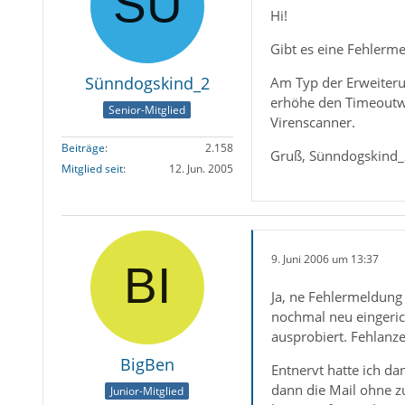
Hi!
Gibt es eine Fehlerme
Sünndogskind_2
Am Typ der Erweiterun
erhöhe den Timeoutwe
Senior-Mitglied
Virenscanner.
Beiträge
2.158
Gruß, Sünndogskind
Mitglied seit
12. Jun. 2005
9. Juni 2006 um 13:37
Ja, ne Fehlermeldung 
nochmal neu eingerich
ausprobiert. Fehlanze
BigBen
Entnervt hatte ich d
dann die Mail ohne z
Junior-Mitglied