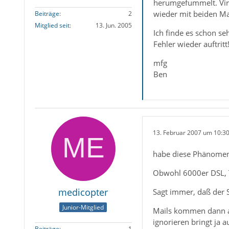
herumgefummelt. Vire
wieder mit beiden Ma
Beiträge
2
Mitglied seit
13. Jun. 2005
Ich finde es schon se
Fehler wieder auftritt
mfg
Ben
13. Februar 2007 um 10:3
habe diese Phänomen
Obwohl 6000er DSL, Ti
medicopter
Sagt immer, daß der S
Junior-Mitglied
Mails kommen dann ab
ignorieren bringt ja 
Beiträge
1