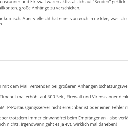
nscanner und Firewall waren aktiv, als ich auf "Senden" geklick
ilkonten, große Anhänge zu verschicken.
hr komisch. Aber vielleicht hat einer von euch ja ne Idee, was i
!?
0
 mit dem Mail versenden bei größeren Anhängen (schätzungswei
meout mal erhöht auf 300 Sek., Firewall und Virenscanner deakti
MTP-Postausgangsserver nicht erreichbar ist oder einen Fehler m
er trotzdem immer einwandfrei beim Empfänger an - also verläßl
auch nichts. Irgendwann geht es ja evt. wirklich mal daneben!