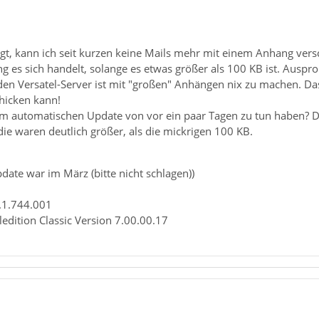
agt, kann ich seit kurzen keine Mails mehr mit einem Anhang versc
g es sich handelt, solange es etwas größer als 100 KB ist. Auspr
den Versatel-Server ist mit "großen" Anhängen nix zu machen. Das
hicken kann!
m automatischen Update von vor ein paar Tagen zu tun haben? De
die waren deutlich größer, als die mickrigen 100 KB.
date war im März (bitte nicht schlagen))
.1.744.001
ledition Classic Version 7.00.00.17