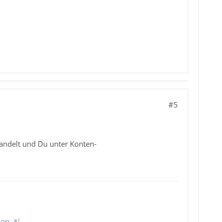
#5
andelt und Du unter Konten-
ion
!