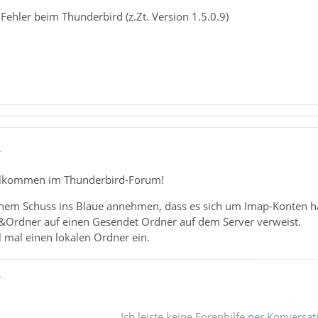
r Fehler beim Thunderbird (z.Zt. Version 1.5.0.9)
4
illkommen im Thunderbird-Forum!
einem Schuss ins Blaue annehmen, dass es sich um Imap-Konten h
&Ordner auf einen Gesendet Ordner auf dem Server verweist.
l mal einen lokalen Ordner ein.
ß
Ich leiste keine Forenhilfe
per Konversat