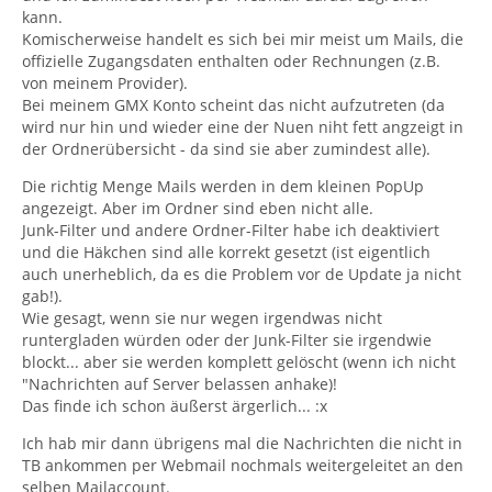
kann.
Komischerweise handelt es sich bei mir meist um Mails, die
offizielle Zugangsdaten enthalten oder Rechnungen (z.B.
von meinem Provider).
Bei meinem GMX Konto scheint das nicht aufzutreten (da
wird nur hin und wieder eine der Nuen niht fett angzeigt in
der Ordnerübersicht - da sind sie aber zumindest alle).
Die richtig Menge Mails werden in dem kleinen PopUp
angezeigt. Aber im Ordner sind eben nicht alle.
Junk-Filter und andere Ordner-Filter habe ich deaktiviert
und die Häkchen sind alle korrekt gesetzt (ist eigentlich
auch unerheblich, da es die Problem vor de Update ja nicht
gab!).
Wie gesagt, wenn sie nur wegen irgendwas nicht
runtergladen würden oder der Junk-Filter sie irgendwie
blockt... aber sie werden komplett gelöscht (wenn ich nicht
"Nachrichten auf Server belassen anhake)!
Das finde ich schon äußerst ärgerlich... :x
Ich hab mir dann übrigens mal die Nachrichten die nicht in
TB ankommen per Webmail nochmals weitergeleitet an den
selben Mailaccount.