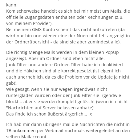
kann.
Komischerweise handelt es sich bei mir meist um Mails, die
offizielle Zugangsdaten enthalten oder Rechnungen (z.B.
von meinem Provider).
Bei meinem GMX Konto scheint das nicht aufzutreten (da
wird nur hin und wieder eine der Nuen niht fett angzeigt in
der Ordnerübersicht - da sind sie aber zumindest alle).
Die richtig Menge Mails werden in dem kleinen PopUp
angezeigt. Aber im Ordner sind eben nicht alle.
Junk-Filter und andere Ordner-Filter habe ich deaktiviert
und die Häkchen sind alle korrekt gesetzt (ist eigentlich
auch unerheblich, da es die Problem vor de Update ja nicht
gab!).
Wie gesagt, wenn sie nur wegen irgendwas nicht
runtergladen würden oder der Junk-Filter sie irgendwie
blockt... aber sie werden komplett gelöscht (wenn ich nicht
"Nachrichten auf Server belassen anhake)!
Das finde ich schon äußerst ärgerlich... :x
Ich hab mir dann übrigens mal die Nachrichten die nicht in
TB ankommen per Webmail nochmals weitergeleitet an den
selben Mailaccount.