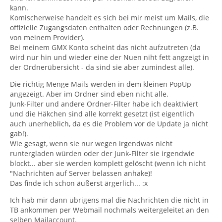
kann.
Komischerweise handelt es sich bei mir meist um Mails, die
offizielle Zugangsdaten enthalten oder Rechnungen (z.B.
von meinem Provider).
Bei meinem GMX Konto scheint das nicht aufzutreten (da
wird nur hin und wieder eine der Nuen niht fett angzeigt in
der Ordnerübersicht - da sind sie aber zumindest alle).
Die richtig Menge Mails werden in dem kleinen PopUp
angezeigt. Aber im Ordner sind eben nicht alle.
Junk-Filter und andere Ordner-Filter habe ich deaktiviert
und die Häkchen sind alle korrekt gesetzt (ist eigentlich
auch unerheblich, da es die Problem vor de Update ja nicht
gab!).
Wie gesagt, wenn sie nur wegen irgendwas nicht
runtergladen würden oder der Junk-Filter sie irgendwie
blockt... aber sie werden komplett gelöscht (wenn ich nicht
"Nachrichten auf Server belassen anhake)!
Das finde ich schon äußerst ärgerlich... :x
Ich hab mir dann übrigens mal die Nachrichten die nicht in
TB ankommen per Webmail nochmals weitergeleitet an den
selben Mailaccount.