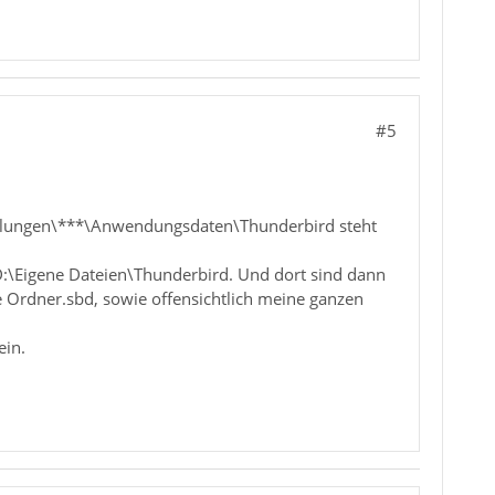
#5
tellungen\***\Anwendungsdaten\Thunderbird steht
 D:\Eigene Dateien\Thunderbird. Und dort sind dann
e Ordner.sbd, sowie offensichtlich meine ganzen
ein.