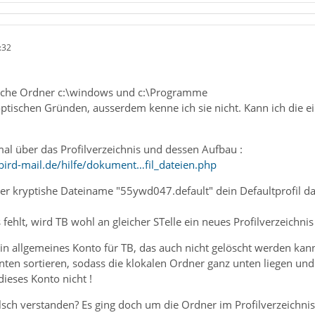
:32
sche Ordner c:\windows und c:\Programme
ptischen Gründen, ausserdem kenne ich sie nicht. Kann ich die ein
mal über das Profilverzeichnis und dessen Aufbau :
ird-mail.de/hilfe/dokument…fil_dateien.php
r kryptishe Dateiname "55ywd047.default" dein Defaultprofil dar
fehlt, wird TB wohl an gleicher STelle ein neues Profilverzeichnis
ein allgemeines Konto für TB, das auch nicht gelöscht werden kann
ten sortieren, sodass die klokalen Ordner ganz unten liegen und
dieses Konto nicht !
lsch verstanden? Es ging doch um die Ordner im Profilverzeichnis?