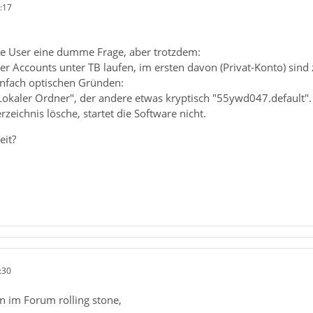
:17
ene User eine dumme Frage, aber trotzdem:
er Accounts unter TB laufen, im ersten davon (Privat-Konto) sind 
infach optischen Gründen:
"Lokaler Ordner", der andere etwas kryptisch "55ywd047.default"
zeichnis lösche, startet die Software nicht.
eit?
:30
 im Forum rolling stone,