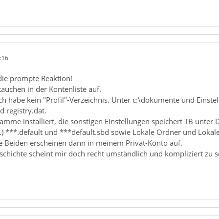
:16
die prompte Reaktion!
 tauchen in der Kontenliste auf.
ch habe kein "Profil"-Verzeichnis. Unter c:\dokumente und Eins
d registry.dat.
mme installiert, die sonstigen Einstellungen speichert TB unter
a.) ***.default und ***default.sbd sowie Lokale Ordner und Lokal
e Beiden erscheinen dann in meinem Privat-Konto auf.
schichte scheint mir doch recht umständlich und kompliziert zu s