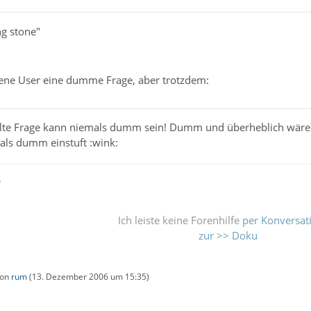
ng stone"
hrene User eine dumme Frage, aber trotzdem:
ellte Frage kann niemals dumm sein! Dumm und überheblich wäre e
als dumm einstuft :wink:
ß
Ich leiste keine Forenhilfe
per Konversat
zur >> Doku
von
rum
(
13. Dezember 2006 um 15:35
)