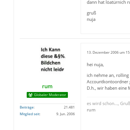
dann hat löatürnich r
gruß
nuja
13. Dezember 2006 um 15
hei nuja,
ich nehme an, rollin
Accountkontoordner 
rum
D.h., wir haben eine
Globaler Moderator
es wird schon..., Gru
Beiträge
21.481
rum
Mitglied seit
9. Jun. 2006