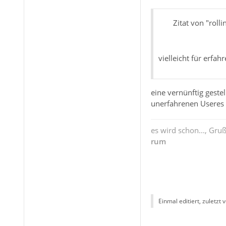
Zitat von "rolli
vielleicht für erfa
eine vernünftig gest
unerfahrenen Useres 
es wird schon..., Gru
rum
Einmal editiert, zuletzt 