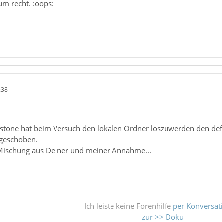
um recht. :oops:
:38
g stone hat beim Versuch den lokalen Ordner loszuwerden den def
geschoben.
 Mischung aus Deiner und meiner Annahme...
ß
Ich leiste keine Forenhilfe
per Konversat
zur >> Doku