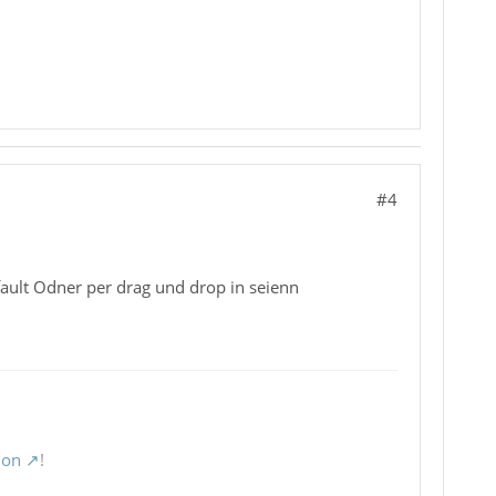
#4
ault Odner per drag und drop in seienn
ion
!