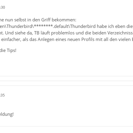
:30
he nun selbst in den Griff bekommen:
ien\Thunderbird\********.default\Thunderbird habe ich eben di
t. Und siehe da, TB läuft problemlos und die beiden Verzeichnis
 einfacher, als das Anlegen eines neuen Profils mit all den vielen
ie Tips!
:35
eldung!