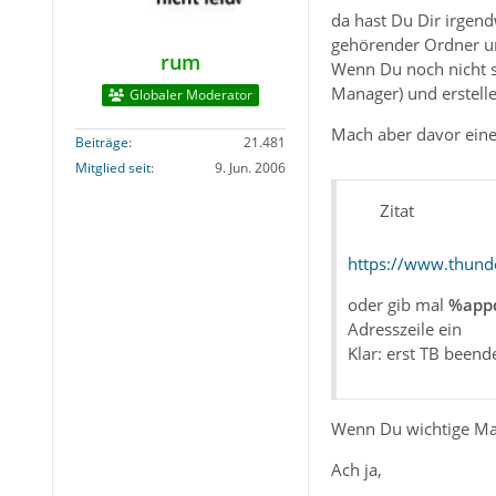
da hast Du Dir irgend
gehörender Ordner und
rum
Wenn Du noch nicht s
Manager) und erstelle
Globaler Moderator
Mach aber davor eine
Beiträge
21.481
Mitglied seit
9. Jun. 2006
Zitat
https://www.thund
oder gib mal
%appd
Adresszeile ein
Klar: erst TB beend
Wenn Du wichtige Mail
Ach ja,