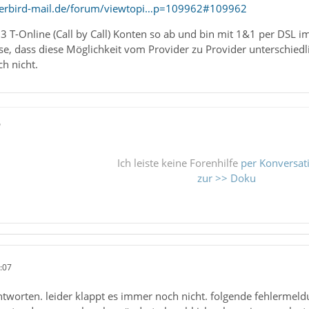
derbird-mail.de/forum/viewtopi…p=109962#109962
 3 T-Online (Call by Call) Konten so ab und bin mit 1&1 per DSL im
se, dass diese Möglichkeit vom Provider zu Provider unterschiedlic
ch nicht.
ß
Ich leiste keine Forenhilfe
per Konversat
zur >> Doku
:07
ntworten. leider klappt es immer noch nicht. folgende fehlermel