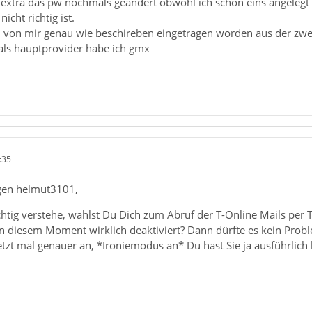
e extra das pw nochmals geändert obwohl ich schon eins angelegt 
icht richtig ist.
nd von mir genau wie beschireben eingetragen worden aus der zwei
, als hauptprovider habe ich gmx
:35
gen helmut3101,
chtig verstehe, wählst Du Dich zum Abruf der T-Online Mails per T
n diesem Moment wirklich deaktiviert? Dann dürfte es kein Probl
jetzt mal genauer an, *Ironiemodus an* Du hast Sie ja ausführlich 