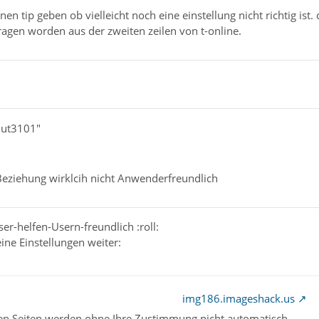
en tip geben ob vielleicht noch eine einstellung nicht richtig ist.
ragen worden aus der zweiten zeilen von t-online.
mut3101"
 Beziehung wirklcih nicht Anwenderfreundlich
er-helfen-Usern-freundlich :roll:
eine Einstellungen weiter:
img186.imageshack.us
nen Seiten werden ohne Ihre Zustimmung nicht automatisch