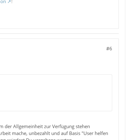
ion
!
#6
um der Allgemeinheit zur Verfügung stehen
 Arbeit mache, unbezahlt und auf Basis "User helfen
dann würdest Du vergebens warten