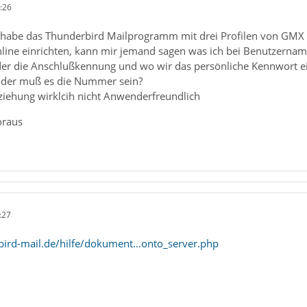
:26
habe das Thunderbird Mailprogramm mit drei Profilen von GMX ein
line einrichten, kann mir jemand sagen was ich bei Benutzerna
r die Anschlußkennung und wo wir das persönliche Kennwort ein
oder muß es die Nummer sein?
eziehung wirklcih nicht Anwenderfreundlich
oraus
:27
bird-mail.de/hilfe/dokument…onto_server.php