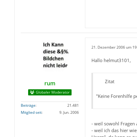
21. Dezember 2006 um 19
Hallo helmut3101,
Zitat
rum
Globaler Moderator
"Keine Forenhilfe p
Beiträge
21.481
Mitglied seit
9. Jun. 2006
- weil sowohl Fragen 
- weil ich das hier w
Usern", da kann es a