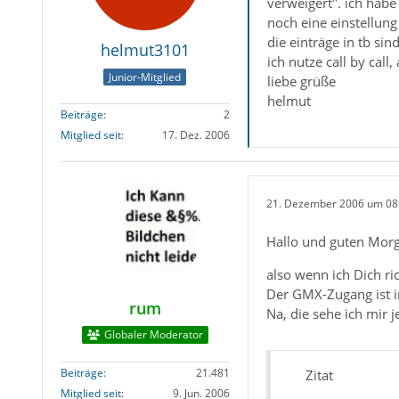
verweigert". ich hab
noch eine einstellung n
die einträge in tb si
helmut3101
ich nutze call by call
Junior-Mitglied
liebe grüße
helmut
Beiträge
2
Mitglied seit
17. Dez. 2006
21. Dezember 2006 um 08
Hallo und guten Mor
also wenn ich Dich ri
Der GMX-Zugang ist i
rum
Na, die sehe ich mir 
Globaler Moderator
Beiträge
21.481
Zitat
Mitglied seit
9. Jun. 2006