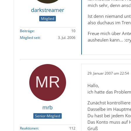
mich sehr, denn ansch
darkstreamer
Ist denn niemand unte
Mitglied
also duchaus im Trend
Beiträge
10
Freue mich über Ant
Mitglied seit
3. Jul. 2006
ausheulen kann... :cry
29. Januar 2007 um 22:54
Hallo,
ich hatte das Problem
Zunächst kontrolliere 
mrb
Dasselbe im Hauptme
Du hast bei jedem Kon
Senior-Mitglied
Das Konto muss auf H
Gruß
Reaktionen
112