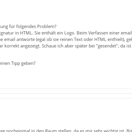
ung für folgendes Problem?
Signatur in HTML. Sie enthält ein Logo. Beim Verfassen einer em
e email antworte (egal ob sie reinen Text oder HTML enthielt), g
ar korrekt angezeigt. Schaue ich aber später bei "gesendet", da
einen Tipp geben?
ge nocheinmal in den Raum stellen, da es mir sehr wichtig ist. 