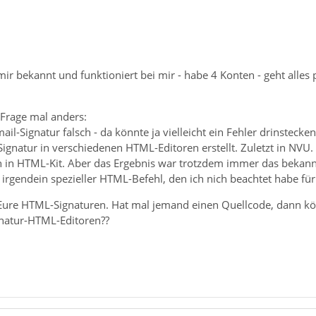
mir bekannt und funktioniert bei mir - habe 4 Konten - geht alles
 Frage mal anders:
mail-Signatur falsch - da könnte ja vielleicht ein Fehler drinsteck
Signatur in verschiedenen HTML-Editoren erstellt. Zuletzt in N
h in HTML-Kit. Aber das Ergebnis war trotzdem immer das bekann
h irgendein spezieller HTML-Befehl, den ich nich beachtet habe für
n Eure HTML-Signaturen. Hat mal jemand einen Quellcode, dann kö
gnatur-HTML-Editoren??