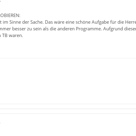
7
ROBIEREN:
ht im Sinne der Sache. Das wäre eine schöne Aufgabe für die Her
mmer besser zu sein als die anderen Programme. Aufgrund dieser 
m TB waren.
0