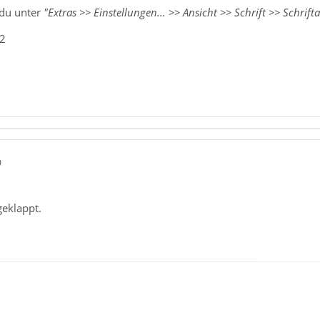
 du unter
"Extras >> Einstellungen... >> Ansicht >> Schrift >> Schrifta
_2
0
geklappt.