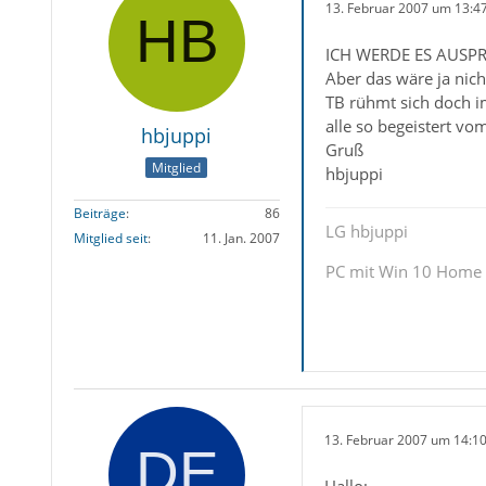
13. Februar 2007 um 13:4
ICH WERDE ES AUSP
Aber das wäre ja nic
TB rühmt sich doch i
alle so begeistert vo
hbjuppi
Gruß
Mitglied
hbjuppi
Beiträge
86
LG hbjuppi
Mitglied seit
11. Jan. 2007
PC mit Win 10 Home
13. Februar 2007 um 14:1
Hallo;