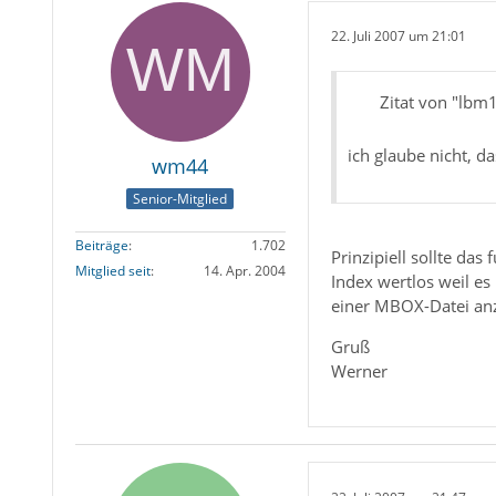
22. Juli 2007 um 21:01
Zitat von "lbm
ich glaube nicht,
wm44
Senior-Mitglied
Beiträge
1.702
Prinzipiell sollte da
Mitglied seit
14. Apr. 2004
Index wertlos weil e
einer MBOX-Datei an
Gruß
Werner