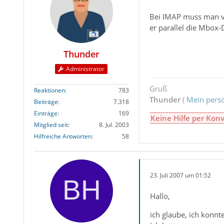
Bei IMAP muss man ve
er parallel die Mbox-
Thunder
Administrator
Gruß
Reaktionen
783
Thunder
(
Mein persö
Beiträge
7.318
Einträge
169
Keine Hilfe per Konv
Mitglied seit
8. Jul. 2003
Hilfreiche Antworten
58
23. Juli 2007 um 01:52
Hallo,
ich glaube, ich konnt