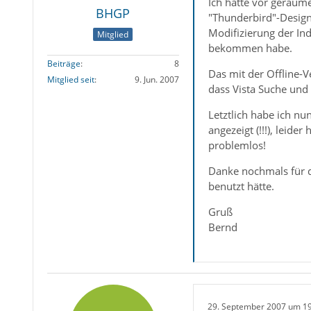
Ich hatte vor geraum
BHGP
"Thunderbird"-Design
Modifizierung der Ind
Mitglied
bekommen habe.
Beiträge
8
Das mit der Offline-V
Mitglied seit
9. Jun. 2007
dass Vista Suche und
Letztlich habe ich nu
angezeigt (!!!), leide
problemlos!
Danke nochmals für di
benutzt hätte.
Gruß
Bernd
29. September 2007 um 1