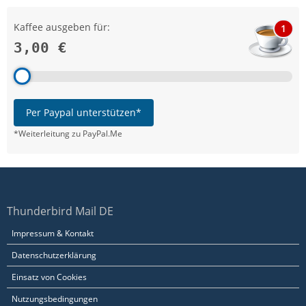
Kaffee ausgeben für:
1
3,00 €
Per Paypal unterstützen*
*Weiterleitung zu PayPal.Me
Thunderbird Mail DE
Impressum & Kontakt
Datenschutzerklärung
Einsatz von Cookies
Nutzungsbedingungen