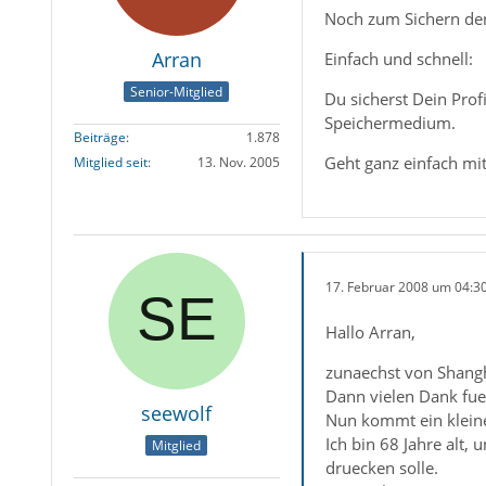
Noch zum Sichern der
Arran
Einfach und schnell:
Senior-Mitglied
Du sicherst Dein Prof
Speichermedium.
Beiträge
1.878
Geht ganz einfach mit
Mitglied seit
13. Nov. 2005
17. Februar 2008 um 04:3
Hallo Arran,
zunaechst von Shangh
Dann vielen Dank fue
seewolf
Nun kommt ein kleine
Ich bin 68 Jahre alt,
Mitglied
druecken solle.