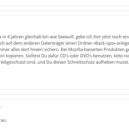
7
a in 4 Jahren gleichalt bin wie Seewolf, gebe ich ihm jetzt noch e
ch auf dem anderen Datenträger einen Ordner «Back-ups» anlege
mmer alles dort hinein sichern. Bei Mozilla-basierten Produkten ge
in kopieren. Solltest Du dafür CD's oder DVD's benutzen, bitte ni
reibgeschützt sind, und Du diesen Schreibschutz aufheben musst.
7
ran,