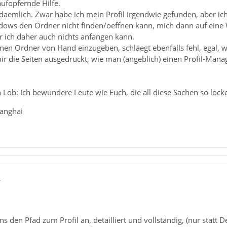
aufopfernde Hilfe.
 daemlich. Zwar habe ich mein Profil irgendwie gefunden, aber i
dows den Ordner nicht finden/oeffnen kann, mich dann auf eine W
r ich daher auch nichts anfangen kann.
inen Ordner von Hand einzugeben, schlaegt ebenfalls fehl, egal, 
ir die Seiten ausgedruckt, wie man (angeblich) einen Profil-Manag
 Lob: Ich bewundere Leute wie Euch, die all diese Sachen so loc
hanghai
4
uns den Pfad zum Profil an, detailliert und vollständig, (nur stat