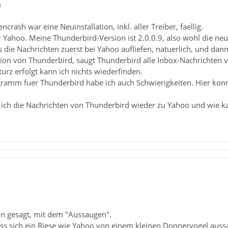
3
crash war eine Neuinstallation, inkl. aller Treiber, faellig.
r Yahoo. Meine Thunderbird-Version ist 2.0.0.9, also wohl die neu
s die Nachrichten zuerst bei Yahoo aufliefen, natuerlich, und d
ion von Thunderbird, saugt Thunderbird alle Inbox-Nachrichten v
rz erfolgt kann ich nichts wiederfinden.
amm fuer Thunderbird habe ich auch Schwierigkeiten. Hier konnt
ch die Nachrichten von Thunderbird wieder zu Yahoo und wie ka
5
ön gesagt, mit dem "Aussaugen".
s sich ein Riese wie Yahoo von einem kleinen Donnervogel aussaug