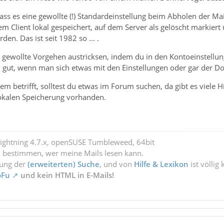
dass es eine gewollte (!) Standardeinstellung beim Abholen der M
em Client lokal gespeichert, auf dem Server als gelöscht markie
den. Das ist seit 1982 so ... .
 gewollte Vorgehen austricksen, indem du in den Kontoeinstellung
 gut, wenn man sich etwas mit den Einstellungen oder gar der Do
m betrifft, solltest du etwas im Forum suchen, da gibt es viele Hi
okalen Speicherung vorhanden.
Lightning 4.7.x, openSUSE Tumbleweed, 64bit
l bestimmen, wer meine Mails lesen kann.
zung der
(erweiterten) Suche
, und von
Hilfe & Lexikon
ist völlig
oFu
und kein HTML in E-Mails!