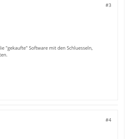
#3
e "gekaufte" Software mit den Schluesseln,
ten.
#4