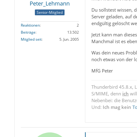
Peter_Lehmann
Du sollstest wissen, 
Senior-Mitglied
Server geladen, auf d
endgültig gelöscht wer
Reaktionen
2
Beiträge
13.502
Jetzt kann man dieses
Mitglied seit
5. Jun. 2005
Manchmal ist es eben
Was dein neues Proble
noch etwas von der l
MfG Peter
Thunderbird 45.8.x, 
S/MIME, denn
ich
wil
Nebenbei: die Benut
Und:
Ich mag kein
T