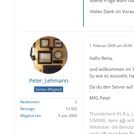
Meine Frage wäre nun
Vielen Dank im Vora
1. Februar 2009 um 20:00
Hallo Rena,
und willkommen im 
So wie es aussieht, ha
Peter_Lehmann
Da du den Server auf 
Senior-Mitglied
MfG Peter
Reaktionen
2
Beiträge
13.502
Thunderbird 45.8.x, 
Mitglied seit
5. Jun. 2005
S/MIME, denn
ich
wil
Nebenbei: die Benut
Und:
Ich mag kein
T