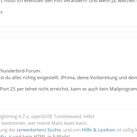
, muss ich eventuell den Port verändern? Und wenn ja, welchen 
us
Thunderbird-Forum.
st du alles richtig eingestellt. (Prima, deine Vorbereitung und dein
Port 25 per telnet nicht erreichst, kann es auch kein Mailprogra
Lightning 4.7.x, openSUSE Tumbleweed, 64bit
l bestimmen, wer meine Mails lesen kann.
zung der
(erweiterten) Suche
, und von
Hilfe & Lexikon
ist völlig
oFu
und kein HTML in E-Mails!