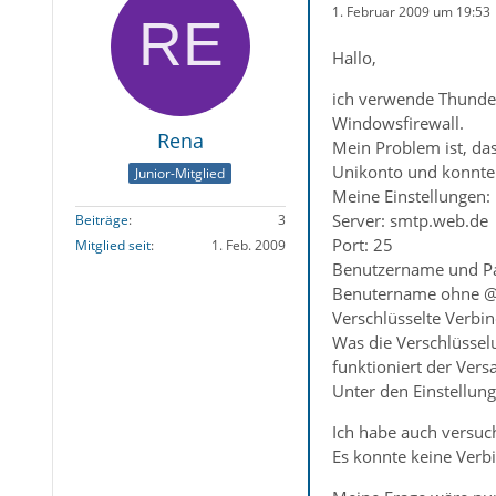
1. Februar 2009 um 19:53
Hallo,
ich verwende Thunder
Windowsfirewall.
Rena
Mein Problem ist, das
Unikonto und konnte 
Junior-Mitglied
Meine Einstellungen:
Server: smtp.web.de
Beiträge
3
Port: 25
Mitglied seit
1. Feb. 2009
Benutzername und Pa
Benutername ohne 
Verschlüsselte Verbi
Was die Verschlüsselu
funktioniert der Vers
Unter den Einstellun
Ich habe auch versuc
Es konnte keine Verb