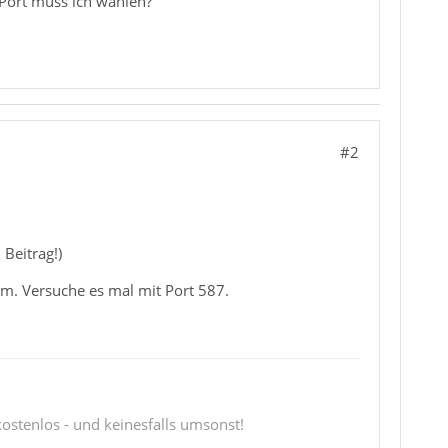
Port muss ich wählen?
#2
 Beitrag!)
mm. Versuche es mal mit Port 587.
 kostenlos - und keinesfalls umsonst!