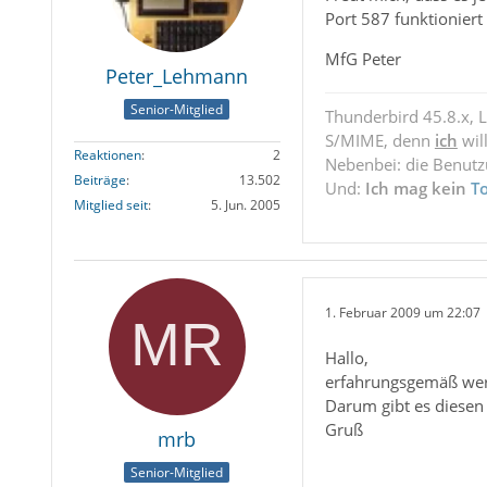
Port 587 funktioniert 
MfG Peter
Peter_Lehmann
Senior-Mitglied
Thunderbird 45.8.x, 
S/MIME, denn
ich
wil
Reaktionen
2
Nebenbei: die Benut
Beiträge
13.502
Und:
Ich mag kein
T
Mitglied seit
5. Jun. 2005
1. Februar 2009 um 22:07
Hallo,
erfahrungsgemäß werd
Darum gibt es diesen 
Gruß
mrb
Senior-Mitglied