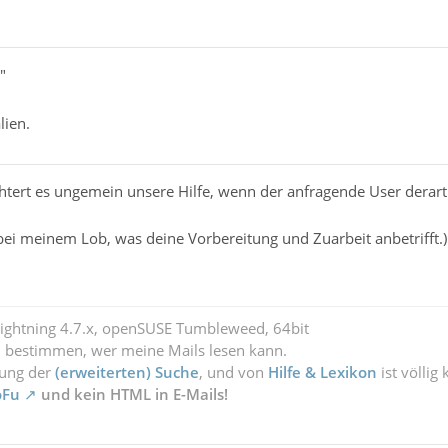
"
lien.
tert es ungemein unsere Hilfe, wenn der anfragende User derartig
bei meinem Lob, was deine Vorbereitung und Zuarbeit anbetrifft.)
Lightning 4.7.x, openSUSE Tumbleweed, 64bit
l bestimmen, wer meine Mails lesen kann.
zung der
(erweiterten) Suche
, und von
Hilfe & Lexikon
ist völlig
oFu
und kein HTML in E-Mails!