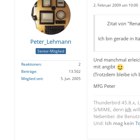
2. Februar 2009 um 10:00
Zitat von "Rena
Ich bin gerade in Ita
Peter_Lehmann
Senior-Mitglied
Und manchmal erleich
Reaktionen
2
mit angibt
Beiträge
13.502
(Trotzdem bleibe ich 
Mitglied seit
5. Jun. 2005
MfG Peter
Thunderbird 45.8.x, 
S/MIME, denn
ich
wil
Nebenbei: die Benut
Und:
Ich mag kein
T