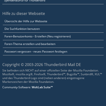
Spendenaufruf für Thunderbird
Hilfe zu dieser Webseite
Übersicht der Hilfe zur Webseite
Die Suchfunktion benutzen
Foren-Benutzerkonto - Erstellen (Neu registrieren)
Foren-Thema erstellen und bearbeiten
Passwort vergessen - neues Passwort festlegen
Copyright © 2003-2026 Thunderbird Mail DE
Sie befinden sich NICHT auf einer offiziellen Seite der Mozilla Foundation.
Mozilla®, mozilla.org®, Firefox®, Thunderbird™, Bugzilla™, Sunbird®, XUL™
und das Thunderbird-Logo sind (neben anderen) eingetragene
Markenzeichen der Mozilla Foundation.
Community-Software:
WoltLab Suite™