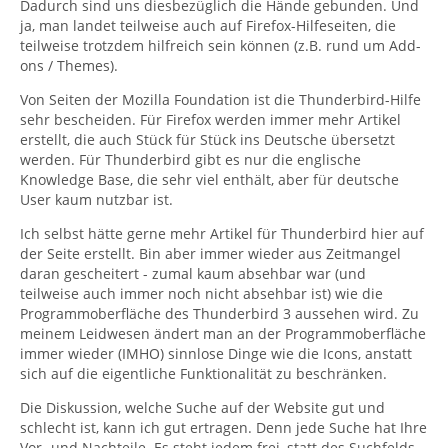
Dadurch sind uns diesbezüglich die Hände gebunden. Und
ja, man landet teilweise auch auf Firefox-Hilfeseiten, die
teilweise trotzdem hilfreich sein können (z.B. rund um Add-
ons / Themes).
Von Seiten der Mozilla Foundation ist die Thunderbird-Hilfe
sehr bescheiden. Für Firefox werden immer mehr Artikel
erstellt, die auch Stück für Stück ins Deutsche übersetzt
werden. Für Thunderbird gibt es nur die englische
Knowledge Base, die sehr viel enthält, aber für deutsche
User kaum nutzbar ist.
Ich selbst hätte gerne mehr Artikel für Thunderbird hier auf
der Seite erstellt. Bin aber immer wieder aus Zeitmangel
daran gescheitert - zumal kaum absehbar war (und
teilweise auch immer noch nicht absehbar ist) wie die
Programmoberfläche des Thunderbird 3 aussehen wird. Zu
meinem Leidwesen ändert man an der Programmoberfläche
immer wieder (IMHO) sinnlose Dinge wie die Icons, anstatt
sich auf die eigentliche Funktionalität zu beschränken.
Die Diskussion, welche Suche auf der Website gut und
schlecht ist, kann ich gut ertragen. Denn jede Suche hat Ihre
Vor- und Nachteile. Es steht jedem frei, statt des Suchfelds