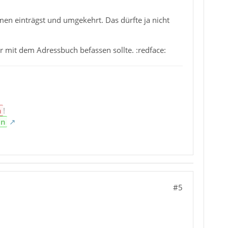
en einträgst und umgekehrt. Das dürfte ja nicht
er mit dem Adressbuch befassen sollte. :redface:
n
!
en
#5