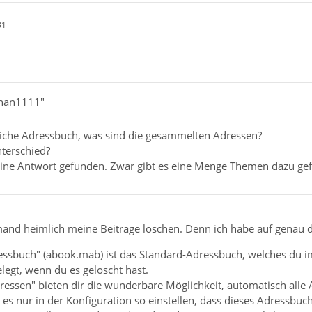
31
phan1111"
liche Adressbuch, was sind die gesammelten Adressen?
nterschied?
eine Antwort gefunden. Zwar gibt es eine Menge Themen dazu ge
nd heimlich meine Beiträge löschen. Denn ich habe auf genau die
essbuch" (abook.mab) ist das Standard-Adressbuch, welches du im
egt, wenn du es gelöscht hast.
ssen" bieten dir die wunderbare Möglichkeit, automatisch alle A
 es nur in der Konfiguration so einstellen, dass dieses Adressbu