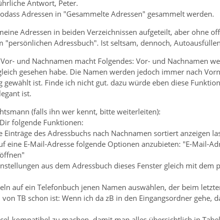
hrliche Antwort, Peter.
 sodass Adressen in "Gesammelte Adressen" gesammelt werden.
meine Adressen in beiden Verzeichnissen aufgeteilt, aber ohne o
"persönlichen Adressbuch". Ist seltsam, dennoch, Autoausfüllen 
Vor- und Nachnamen macht Folgendes: Vor- und Nachnamen werden
 gleich gesehen habe. Die Namen werden jedoch immer nach Vor
 gewählt ist. Finde ich nicht gut. dazu würde eben diese Funkti
egant ist.
tsmann (falls ihn wer kennt, bitte weiterleiten):
Dir folgende Funktionen:
ie Einträge des Adressbuchs nach Nachnamen sortiert anzeigen la
auf eine E-Mail-Adresse folgende Optionen anzubieten: "E-Mail-A
 öffnen"
instellungen aus dem Adressbuch dieses Fenster gleich mit dem p
ln auf ein Telefonbuch jenen Namen auswählen, der beim letzten
 von TB schon ist: Wenn ich da zB in den Eingangsordner gehe, d
cel-kompatibel zu machen, damit man alles übersichtlich in Tab