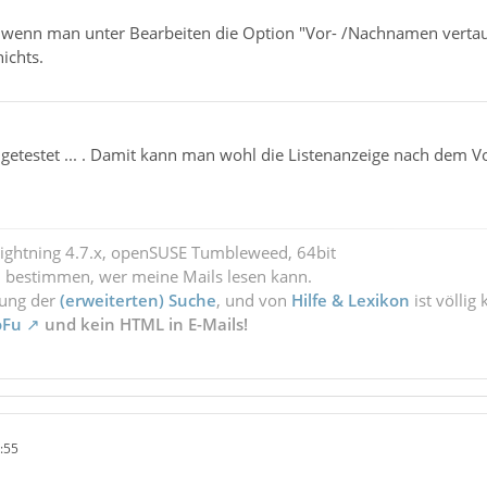
, wenn man unter Bearbeiten die Option "Vor- /Nachnamen vertau
nichts.
e getestet ... . Damit kann man wohl die Listenanzeige nach dem 
Lightning 4.7.x, openSUSE Tumbleweed, 64bit
l bestimmen, wer meine Mails lesen kann.
zung der
(erweiterten) Suche
, und von
Hilfe & Lexikon
ist völlig
oFu
und kein HTML in E-Mails!
:55