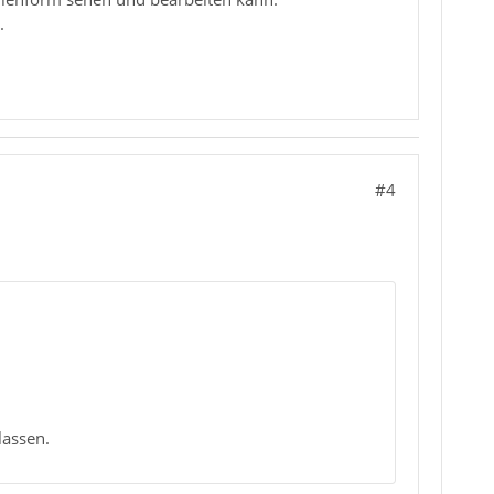
.
#4
lassen.