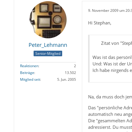
9. November 2009 um 20:
Hi Stephan,
Zitat von "Ste
Peter_Lehmann
Senior-Mitglied
Was ist das persön
Und: Was ist der U
Reaktionen
2
Ich habe nirgends 
Beiträge
13.502
Mitglied seit
5. Jun. 2005
Na, da muss doch jema
Das "persönliche Adr
automatisch neu angel
Die "gesammelten Adre
adressierst. Du musst