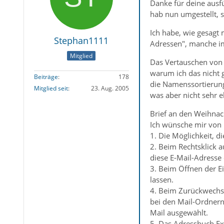
Danke für deine ausfü
hab nun umgestellt,
Ich habe, wie gesagt 
Stephan1111
Adressen", manche im 
Mitglied
Das Vertauschen von 
warum ich das nicht
Beiträge
178
die Namenssortierung
Mitglied seit
23. Aug. 2005
was aber nicht sehr el
Brief an den Weihnach
Ich wünsche mir von 
1. Die Möglichkeit, d
2. Beim Rechtsklick 
diese E-Mail-Adresse
3. Beim Öffnen der E
lassen.
4. Beim Zurückwechse
bei den Mail-Ordnern
Mail ausgewählt.
5. Das Adressbuch Ex