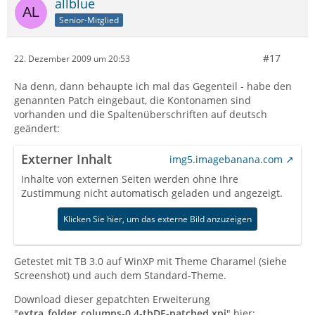
allblue
Senior-Mitglied
#17
22. Dezember 2009 um 20:53
Na denn, dann behaupte ich mal das Gegenteil - habe den
genannten Patch eingebaut, die Kontonamen sind
vorhanden und die Spaltenüberschriften auf deutsch
geändert:
Externer Inhalt
img5.imagebanana.com
Inhalte von externen Seiten werden ohne Ihre
Zustimmung nicht automatisch geladen und angezeigt.
Klicken Sie hier, um das externe Bild anzuzeigen
Getestet mit TB 3.0 auf WinXP mit Theme Charamel (siehe
Screenshot) und auch dem Standard-Theme.
Download dieser gepatchten Erweiterung
"
extra_folder_columns-0.4-tbDE-patched.xpi
" hier: