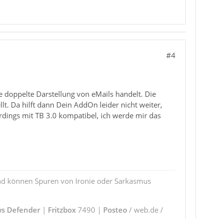
#4
e doppelte Darstellung von eMails handelt. Die
lt. Da hilft dann Dein AddOn leider nicht weiter,
rdings mit TB 3.0 kompatibel, ich werde mir das
und können Spuren von Ironie oder Sarkasmus
s Defender
|
Fritzbox
7490 |
Posteo
/ web.de /