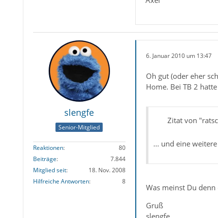
Axel
6. Januar 2010 um 13:47
Oh gut (oder eher sch
Home. Bei TB 2 hatte i
slengfe
Zitat von "ratsc
Senior-Mitglied
... und eine weiter
Reaktionen
80
Beiträge
7.844
Mitglied seit
18. Nov. 2008
Hilfreiche Antworten
8
Was meinst Du denn d
Gruß
slengfe