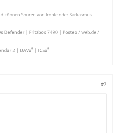
und können Spuren von Ironie oder Sarkasmus
s Defender
|
Fritzbox
7490 |
Posteo
/ web.de /
5
5
endar 2 | DAVx
| ICSx
#7