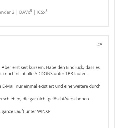
5
5
endar 2 | DAVx
| ICSx
#5
 Aber erst seit kurzem. Habe den Eindruck, dass es
rt, da noch nicht alle ADDONS unter TB3 laufen.
 E-Mail nur einmal existiert und eine weitere durch
erschieben, die gar nicht gelöscht/verschoben
s ganze Läuft unter WINXP