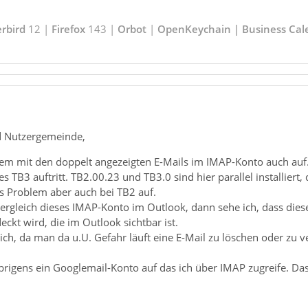
rbird
12 |
Firefox
143 |
Orbot
|
OpenKeychain | Business Cal
d Nutzergemeinde,
blem mit den doppelt angezeigten E-Mails im IMAP-Konto auch auf.
 des TB3 auftritt. TB2.00.23 und TB3.0 sind hier parallel installie
s Problem aber auch bei TB2 auf.
rgleich dieses IMAP-Konto im Outlook, dann sehe ich, dass diese
ckt wird, die im Outlook sichtbar ist.
ich, da man da u.U. Gefahr läuft eine E-Mail zu löschen oder zu v
brigens ein Googlemail-Konto auf das ich über IMAP zugreife. Da