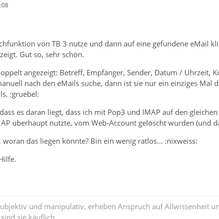
:08
chfunktion von TB 3 nutze und dann auf eine gefundene eMail kl
igt. Gut so, sehr schön.
oppelt angezeigt: Betreff, Empfänger, Sender, Datum / Uhrzeit, Ko
anuell nach den eMails suche, dann ist sie nur ein einziges Mal 
s. :gruebel:
ass es daran liegt, dass ich mit Pop3 und IMAP auf den gleichen 
IMAP überhaupt nutzte, vom Web-Account gelöscht wurden (und das 
 woran das liegen könnte? Bin ein wenig ratlos... :nixweiss:
ilfe.
subjektiv und manipulativ, erheben Anspruch auf Allwissenheit 
ind sie käuflich.