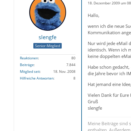
18. Dezember 2009 um 08
Hallo,
wenn ich die neue Su
Kommunikation angeze
slengfe
Nur wird jede eMail d
Senior-Mitglied
identisch. Wenn ich m
keine doppelten eMail
Reaktionen
80
Beiträge
7.844
Habe schon gedacht, d
Mitglied seit
18. Nov. 2008
die Jahre bevor ich 
Hilfreiche Antworten
8
Hat jemand eine Idee,
Vielen Dank für Eure H
Gruß
slengfe
Meine Beiträge sind 
enthalten. Außerdem s