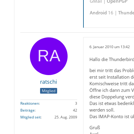
GMail |
OpenPGP
Android
16 |
Thunde
6. Januar 2010 um 13:42
Hallo die Thunderbir
bei mir tritt das Pro
erst seit Installation
ratschi
Komischweise tritt da
Öffne ich dann zum Ve
Mitglied
diese Doppelung verde
Das ist etwas bedenkl
Reaktionen
3
werden soll.
Beiträge
42
Das IMAP-Konto ist ü
Mitglied seit
25. Aug. 2009
Gruß