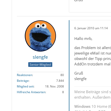
6. Januar 2010 um 11:14
Hallo mrb,
das Problem ist aller
jeweilige eMail ist n
slengfe
obwohl der Tipp prinzi
AddOn trotzdem mal a
Senior-Mitglied
Gruß
Reaktionen
80
slengfe
Beiträge
7.844
Mitglied seit
18. Nov. 2008
Meine Beiträge sind 
Hilfreiche Antworten
8
enthalten. Außerdem s
Windows
10 Home (6