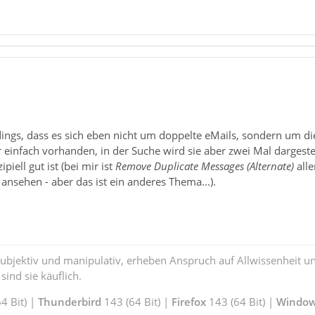
dings, dass es sich eben nicht um doppelte eMails, sondern um di
ur einfach vorhanden, in der Suche wird sie aber zwei Mal dargestel
piell gut ist (bei mir ist
Remove Duplicate Messages (Alternate)
alle
nsehen - aber das ist ein anderes Thema...).
subjektiv und manipulativ, erheben Anspruch auf Allwissenheit 
ind sie käuflich.
4 Bit) |
Thunderbird
143 (64 Bit) |
Firefox
143 (64 Bit) |
Window