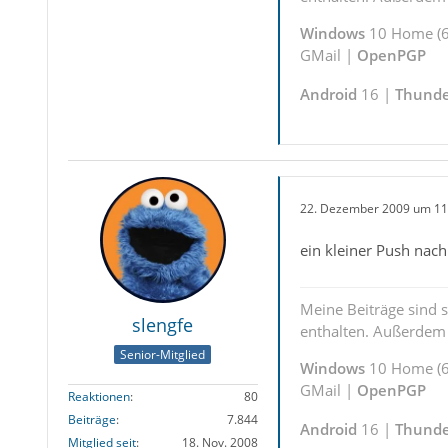
Windows
10 Home (6
GMail |
OpenPGP
Android
16 |
Thunde
22. Dezember 2009 um 11
ein kleiner Push nac
Meine Beiträge sind 
slengfe
enthalten. Außerdem s
Senior-Mitglied
Windows
10 Home (6
GMail |
OpenPGP
Reaktionen
80
Beiträge
7.844
Android
16 |
Thunde
Mitglied seit
18. Nov. 2008