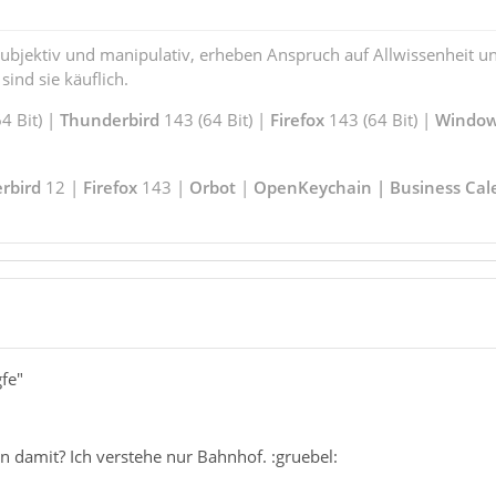
subjektiv und manipulativ, erheben Anspruch auf Allwissenheit 
ind sie käuflich.
4 Bit) |
Thunderbird
143 (64 Bit) |
Firefox
143 (64 Bit) |
Window
rbird
12 |
Firefox
143 |
Orbot
|
OpenKeychain | Business Cal
gfe"
 damit? Ich verstehe nur Bahnhof. :gruebel: