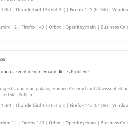
4 Bit) |
Thunderbird
143 (64 Bit) |
Firefox
143 (64 Bit) |
Window
rbird
12 |
Firefox
143 |
Orbot
|
OpenKeychain | Business Cal
:06
h oben... kennt denn niemand dieses Problem?
subjektiv und manipulativ, erheben Anspruch auf Allwissenheit 
ind sie käuflich.
4 Bit) |
Thunderbird
143 (64 Bit) |
Firefox
143 (64 Bit) |
Window
rbird
12 |
Firefox
143 |
Orbot
|
OpenKeychain | Business Cal