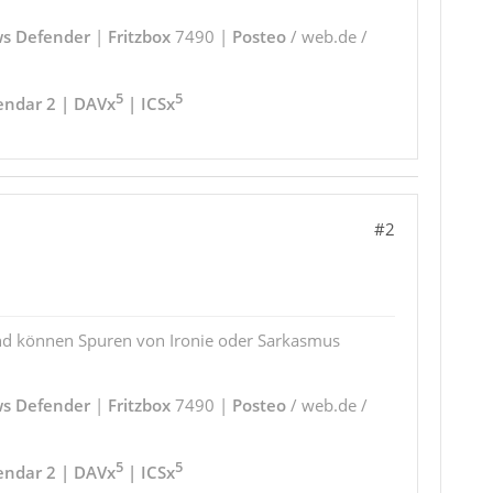
s Defender
|
Fritzbox
7490 |
Posteo
/ web.de /
5
5
endar 2 | DAVx
| ICSx
#2
und können Spuren von Ironie oder Sarkasmus
s Defender
|
Fritzbox
7490 |
Posteo
/ web.de /
5
5
endar 2 | DAVx
| ICSx