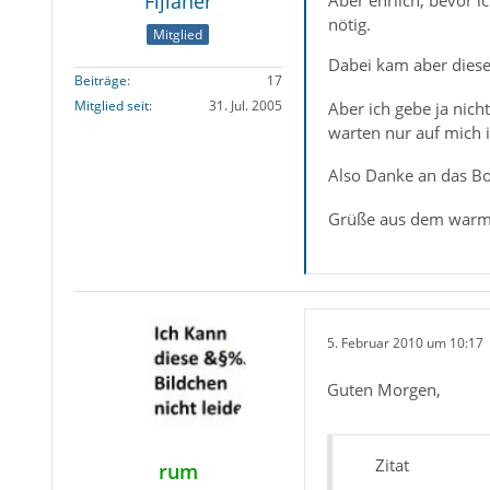
Fijianer
Aber ehrlich, bevor i
nötig.
Mitglied
Dabei kam aber diese
Beiträge
17
Mitglied seit
31. Jul. 2005
Aber ich gebe ja nich
warten nur auf mich i
Also Danke an das B
Grüße aus dem war
5. Februar 2010 um 10:17
Guten Morgen,
Zitat
rum