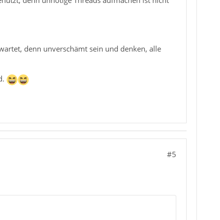
genutzt, denn unnötige Threads aufmachen ist nicht
rwartet, denn unverschämt sein und denken, alle
d.
#5