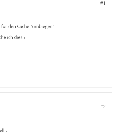
#1
d für den Cache "umbiegen"
e ich dies ?
#2
llt.