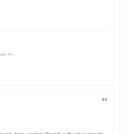
ion
!
#4