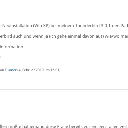
r Neuinstallation (Win XP) bei meinem Thunderbird 3.0.1 den Pa
rbird auch und wenn ja (ich gehe einmal davon aus) wie/wo mach
 Information
n
 von
Fijianer
(
4. Februar 2010 um 16:01
)
ellen mußte hat jemand diese Frage bereits vor einigen Tagen geste