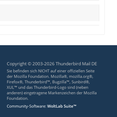
Copyright © 2003-2026 Thunderbird Mail DE
Sie befinden sich NICHT auf einer offiziellen Seite
der Mozilla Foundation. Mozilla®, mozilla.org®,
Firefox®, Thunderbird™, Bugzilla™, Sunbird®,
XUL™ und das Thunderbird-Logo sind (neben
anderen) eingetragene Markenzeichen der Mozilla
Foundation.
Community-Software:
WoltLab Suite™