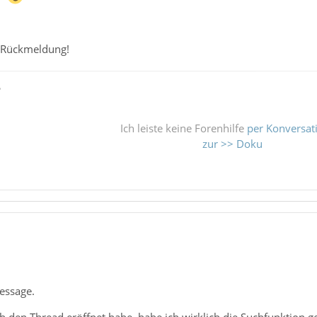
e Rückmeldung!
ß
Ich leiste keine Forenhilfe
per Konversat
zur >> Doku
essage.