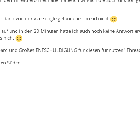
ch den Thread eröffnet habe, habe ich wirklich die Suchfunktion 
r dann von mir via Google gefundene Thread nicht
t auf und in den 20 Minuten hatte ich auch noch keine Antwort e
s nicht
oard und Großes ENTSCHULDIGUNG für diesen "unnützen" Threa
men Süden