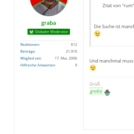
Zitat von "rum
graba
Die Suche ist manch
Globaler Moderator
Reaktionen
612
Beiträge
21.910
Mitglied seit
17. Mai. 2006
Und manchmal muss ma
Hilfreiche Antworten
9
Gruß
graba