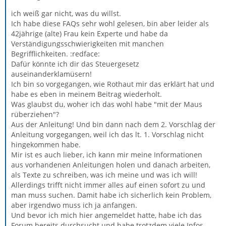
ich weiß gar nicht, was du willst.
Ich habe diese FAQs sehr wohl gelesen, bin aber leider als
42jährige (alte) Frau kein Experte und habe da
Verständigungsschwierigkeiten mit manchen
Begrifflichkeiten. :redface:
Dafür könnte ich dir das Steuergesetz
auseinanderklamüsern!
Ich bin so vorgegangen, wie Rothaut mir das erklärt hat und
habe es eben in meinem Beitrag wiederholt.
Was glaubst du, woher ich das wohl habe "mit der Maus
rüberziehen"?
Aus der Anleitung! Und bin dann nach dem 2. Vorschlag der
Anleitung vorgegangen, weil ich das lt. 1. Vorschlag nicht
hingekommen habe.
Mir ist es auch lieber, ich kann mir meine Informationen
aus vorhandenen Anleitungen holen und danach arbeiten,
als Texte zu schreiben, was ich meine und was ich will!
Allerdings trifft nicht immer alles auf einen sofort zu und
man muss suchen. Damit habe ich sicherlich kein Problem,
aber irgendwo muss ich ja anfangen.
Und bevor ich mich hier angemeldet hatte, habe ich das
Forum bereits durchsucht und habe trotzdem viele Infos