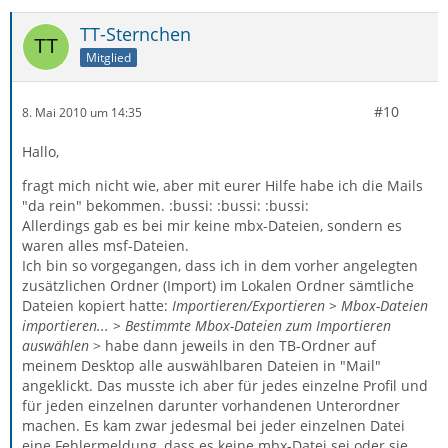
TT-Sternchen
Mitglied
#10
8. Mai 2010 um 14:35
Hallo,
fragt mich nicht wie, aber mit eurer Hilfe habe ich die Mails
"da rein" bekommen. :bussi: :bussi: :bussi:
Allerdings gab es bei mir keine mbx-Dateien, sondern es
waren alles msf-Dateien.
Ich bin so vorgegangen, dass ich in dem vorher angelegten
zusätzlichen Ordner (Import) im Lokalen Ordner sämtliche
Dateien kopiert hatte:
Importieren/Exportieren > Mbox-Dateien
importieren... > Bestimmte Mbox-Dateien zum Importieren
auswählen
> habe dann jeweils in den TB-Ordner auf
meinem Desktop alle auswählbaren Dateien in "Mail"
angeklickt. Das musste ich aber für jedes einzelne Profil und
für jeden einzelnen darunter vorhandenen Unterordner
machen. Es kam zwar jedesmal bei jeder einzelnen Datei
eine Fehlermeldung, dass es keine mbx-Datei sei oder sie