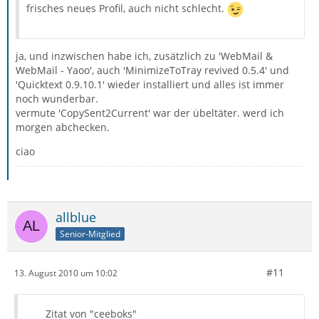
frisches neues Profil, auch nicht schlecht.
ja, und inzwischen habe ich, zusätzlich zu 'WebMail &
WebMail - Yaoo', auch 'MinimizeToTray revived 0.5.4' und
'Quicktext 0.9.10.1' wieder installiert und alles ist immer
noch wunderbar.
vermute 'CopySent2Current' war der übeltäter. werd ich
morgen abchecken.
ciao
allblue
Senior-Mitglied
#11
13. August 2010 um 10:02
Zitat von "ceeboks"