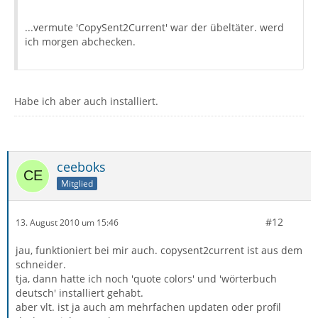
...vermute 'CopySent2Current' war der übeltäter. werd
ich morgen abchecken.
Habe ich aber auch installiert.
ceeboks
Mitglied
#12
13. August 2010 um 15:46
jau, funktioniert bei mir auch. copysent2current ist aus dem
schneider.
tja, dann hatte ich noch 'quote colors' und 'wörterbuch
deutsch' installiert gehabt.
aber vlt. ist ja auch am mehrfachen updaten oder profil