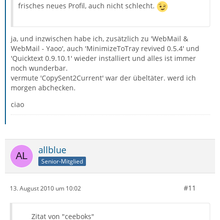
frisches neues Profil, auch nicht schlecht.
ja, und inzwischen habe ich, zusätzlich zu 'WebMail &
WebMail - Yaoo', auch 'MinimizeToTray revived 0.5.4' und
'Quicktext 0.9.10.1' wieder installiert und alles ist immer
noch wunderbar.
vermute 'CopySent2Current' war der übeltäter. werd ich
morgen abchecken.
ciao
allblue
Senior-Mitglied
#11
13. August 2010 um 10:02
Zitat von "ceeboks"