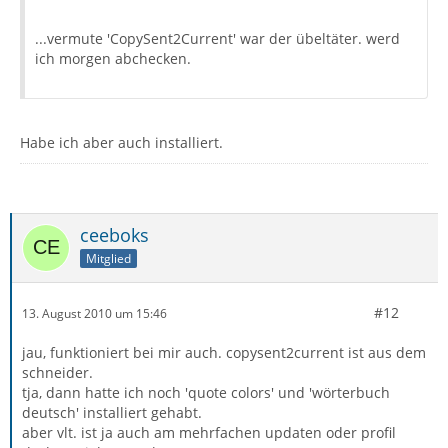
...vermute 'CopySent2Current' war der übeltäter. werd
ich morgen abchecken.
Habe ich aber auch installiert.
ceeboks
Mitglied
#12
13. August 2010 um 15:46
jau, funktioniert bei mir auch. copysent2current ist aus dem
schneider.
tja, dann hatte ich noch 'quote colors' und 'wörterbuch
deutsch' installiert gehabt.
aber vlt. ist ja auch am mehrfachen updaten oder profil