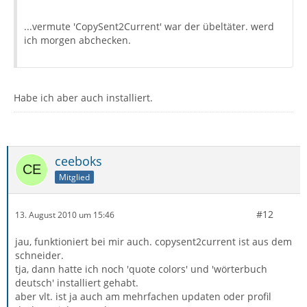
...vermute 'CopySent2Current' war der übeltäter. werd
ich morgen abchecken.
Habe ich aber auch installiert.
ceeboks
Mitglied
#12
13. August 2010 um 15:46
jau, funktioniert bei mir auch. copysent2current ist aus dem
schneider.
tja, dann hatte ich noch 'quote colors' und 'wörterbuch
deutsch' installiert gehabt.
aber vlt. ist ja auch am mehrfachen updaten oder profil