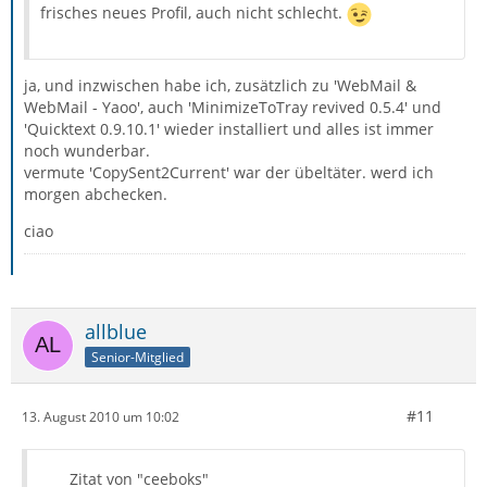
frisches neues Profil, auch nicht schlecht.
ja, und inzwischen habe ich, zusätzlich zu 'WebMail &
WebMail - Yaoo', auch 'MinimizeToTray revived 0.5.4' und
'Quicktext 0.9.10.1' wieder installiert und alles ist immer
noch wunderbar.
vermute 'CopySent2Current' war der übeltäter. werd ich
morgen abchecken.
ciao
allblue
Senior-Mitglied
#11
13. August 2010 um 10:02
Zitat von "ceeboks"