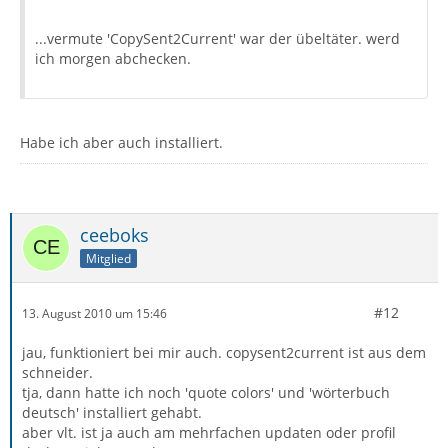
...vermute 'CopySent2Current' war der übeltäter. werd
ich morgen abchecken.
Habe ich aber auch installiert.
ceeboks
Mitglied
#12
13. August 2010 um 15:46
jau, funktioniert bei mir auch. copysent2current ist aus dem
schneider.
tja, dann hatte ich noch 'quote colors' und 'wörterbuch
deutsch' installiert gehabt.
aber vlt. ist ja auch am mehrfachen updaten oder profil