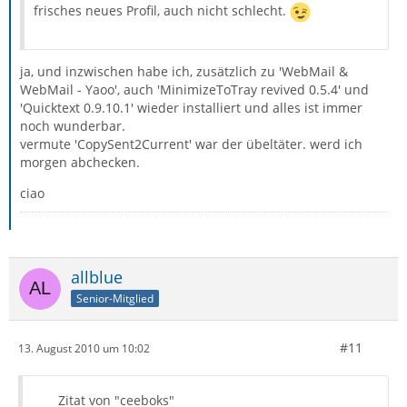
frisches neues Profil, auch nicht schlecht.
ja, und inzwischen habe ich, zusätzlich zu 'WebMail &
WebMail - Yaoo', auch 'MinimizeToTray revived 0.5.4' und
'Quicktext 0.9.10.1' wieder installiert und alles ist immer
noch wunderbar.
vermute 'CopySent2Current' war der übeltäter. werd ich
morgen abchecken.
ciao
allblue
Senior-Mitglied
#11
13. August 2010 um 10:02
Zitat von "ceeboks"