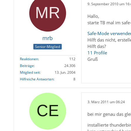
9. September 2010 um 16:
Hallo,
starte TB mal im saf
Safe-Mode verwenden
mrb
Hilft das nicht, erst
Hilft das?
Senior-Mitglied
11 Profile
Gruß
Reaktionen
112
Beiträge
24.306
Mitglied seit
13. Jun. 2004
Hilfreiche Antworten
8
3. März 2011 um 06:24
bei mir genau das gl
installierte thunderbi