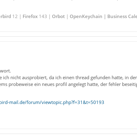
rbird
12 |
Firefox
143 |
Orbot
|
OpenKeychain | Business Cal
twort.
be ich nicht ausprobiert, da ich einen thread gefunden hatte, in 
ms probeweise ein neues profil angelegt hatte, der fehler beseiti
bird-mail.de/forum/viewtopic.php?f=31&t=50193