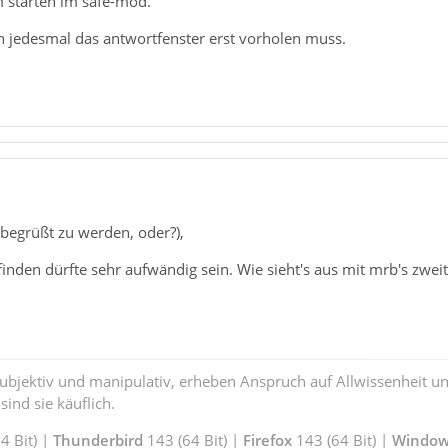
m starten im safe-mod.
 jedesmal das antwortfenster erst vorholen muss.
begrüßt zu werden, oder?),
finden dürfte sehr aufwändig sein. Wie sieht's aus mit mrb's zwei
subjektiv und manipulativ, erheben Anspruch auf Allwissenheit 
ind sie käuflich.
 Bit) |
Thunderbird
143 (64 Bit) |
Firefox
143 (64 Bit) |
Window