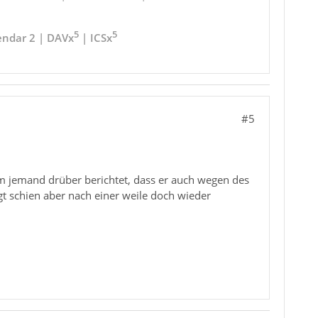
5
5
endar 2 | DAVx
| ICSx
#5
dem jemand drüber berichtet, dass er auch wegen des
gt schien aber nach einer weile doch wieder