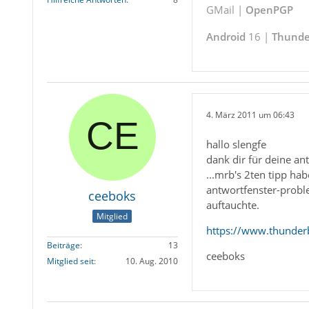
GMail |
OpenPGP
Android
16 |
Thunde
4. März 2011 um 06:43
hallo slengfe
dank dir für deine an
...mrb's 2ten tipp ha
antwortfenster-proble
ceeboks
auftauchte.
Mitglied
https://www.thunder
Beiträge
13
ceeboks
Mitglied seit
10. Aug. 2010