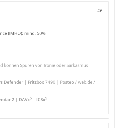
#6
ance (IMHO): mind. 50%
und können Spuren von Ironie oder Sarkasmus
s Defender
|
Fritzbox
7490 |
Posteo
/ web.de /
5
5
endar 2 | DAVx
| ICSx