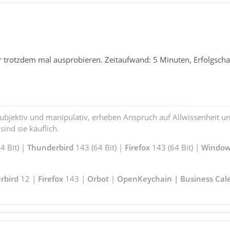
r trotzdem mal ausprobieren. Zeitaufwand: 5 Minuten, Erfolgsch
subjektiv und manipulativ, erheben Anspruch auf Allwissenheit 
ind sie käuflich.
 Bit) |
Thunderbird
143 (64 Bit) |
Firefox
143 (64 Bit) |
Window
rbird
12 |
Firefox
143 |
Orbot
|
OpenKeychain | Business Cal