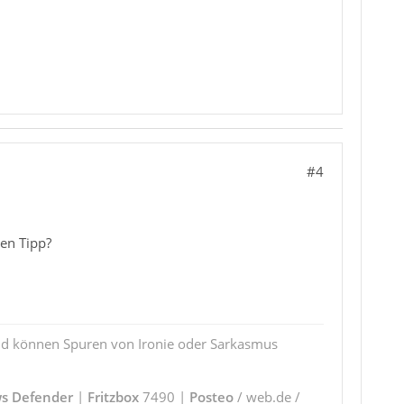
#4
ten Tipp?
und können Spuren von Ironie oder Sarkasmus
s Defender
|
Fritzbox
7490 |
Posteo
/ web.de /