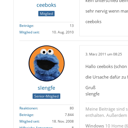
kein unterschied bei
ceeboks
sehr nervig wenn man
Mitglied
ceeboks
Beiträge
13
Mitglied seit
10. Aug. 2010
3. März 2011 um 08:25
Hallo ceeboks (schön 
die Ursache dafür zu 
slengfe
Gruß
slengfe
Senior-Mitglied
Reaktionen
80
Meine Beiträge sind 
enthalten. Außerdem s
Beiträge
7.844
Mitglied seit
18. Nov. 2008
Windows
10 Home (64
Hilfreiche Antworten
8