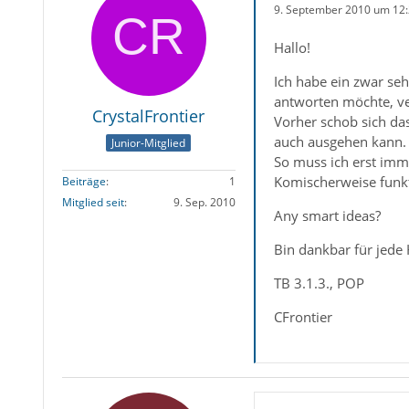
9. September 2010 um 12
Hallo!
Ich habe ein zwar seh
antworten möchte, ver
CrystalFrontier
Vorher schob sich da
auch ausgehen kann.
Junior-Mitglied
So muss ich erst imm
Komischerweise funkt
Beiträge
1
Mitglied seit
9. Sep. 2010
Any smart ideas?
Bin dankbar für jede H
TB 3.1.3., POP
CFrontier