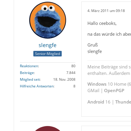
4. März 2011 um 09:18
Hallo ceeboks,
na das würde ich abe
slengfe
Gruß
slengfe
Senior-Mitglied
Reaktionen
80
Meine Beiträge sind 
enthalten. Außerdem s
Beiträge
7.844
Mitglied seit
18. Nov. 2008
Windows
10 Home (64
Hilfreiche Antworten
8
GMail |
OpenPGP
Android
16 |
Thunde