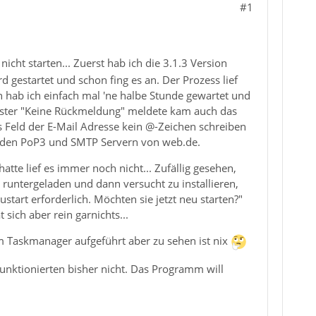
#1
icht starten... Zuerst hab ich die 3.1.3 Version
d gestartet und schon fing es an. Der Prozess lief
n hab ich einfach mal 'ne halbe Stunde gewartet und
enster "Keine Rückmeldung" meldete kam auch das
as Feld der E-Mail Adresse kein @-Zeichen schreiben
zu den PoP3 und SMTP Servern von web.de.
te lief es immer noch nicht... Zufällig gesehen,
n runtergeladen und dann versucht zu installieren,
tart erforderlich. Möchten sie jetzt neu starten?"
sich aber rein garnichts...
 im Taskmanager aufgeführt aber zu sehen ist nix
 funktionierten bisher nicht. Das Programm will