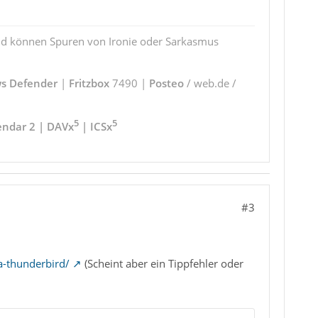
und können Spuren von Ironie oder Sarkasmus
s Defender
|
Fritzbox
7490 |
Posteo
/ web.de /
5
5
endar 2 | DAVx
| ICSx
#3
-thunderbird/
(Scheint aber ein Tippfehler oder