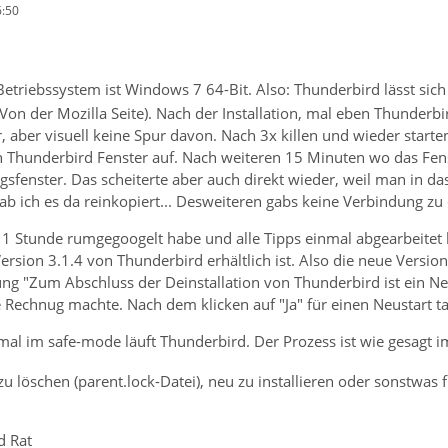
6:50
etriebssystem ist Windows 7 64-Bit. Also: Thunderbird lässt sich n
Von der Mozilla Seite). Nach der Installation, mal eben Thunderbir
aber visuell keine Spur davon. Nach 3x killen und wieder starte
ein Thunderbird Fenster auf. Nach weiteren 15 Minuten wo das F
gsfenster. Das scheiterte aber auch direkt wieder, weil man in d
hab ich es da reinkopiert... Desweiteren gabs keine Verbindung 
 Stunde rumgegoogelt habe und alle Tipps einmal abgearbeitet hat
ersion 3.1.4 von Thunderbird erhältlich ist. Also die neue Versio
g "Zum Abschluss der Deinstallation von Thunderbird ist ein Neus
 Rechnug machte. Nach dem klicken auf "Ja" für einen Neustart tat 
htmal im safe-mode läuft Thunderbird. Der Prozess ist wie gesagt
zu löschen (parent.lock-Datei), neu zu installieren oder sonstwas
d Rat