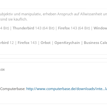
subjektiv und manipulativ, erheben Anspruch auf Allwissenheit 
ind sie käuflich.
 Bit) |
Thunderbird
143 (64 Bit) |
Firefox
143 (64 Bit) |
Window
rbird
12 |
Firefox
143 |
Orbot
|
OpenKeychain | Business Cal
8:04
n Computerbase:
http://www.computerbase.de/downloads/inte…la