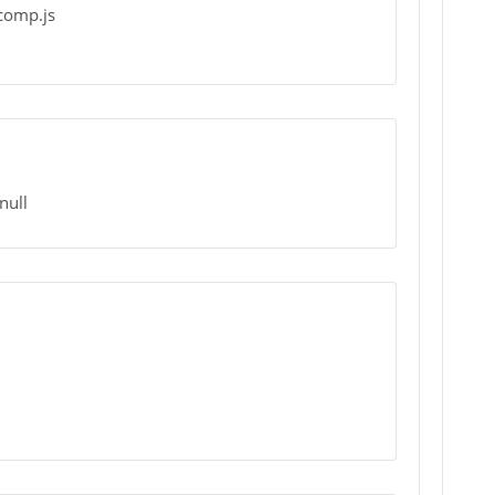
comp.js
null