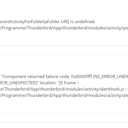
ecentActivityForFolder[aFolder.URI] is undefined
//E:/Programme/Thunderbird/App/thunderbird/modules/activity/
... "Component returned failure code: 0x8000ffff (NS_ERROR_UNE
ROR_UNEXPECTED)" location: "JS frame ::
me/Thunderbird/App/thunderbird/modules/activity/alertHook.js :: 
//E:/Programme/Thunderbird/App/thunderbird/modules/activity/al