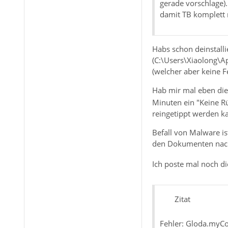
gerade vorschlage).
damit TB komplett n
Habs schon deinstalli
(C:\Users\Xiaolong\Ap
(welcher aber keine Fe
Hab mir mal eben die
Minuten ein "Keine R
reingetippt werden ka
Befall von Malware i
den Dokumenten nach
Ich poste mal noch di
Zitat
Fehler: Gloda.myCon