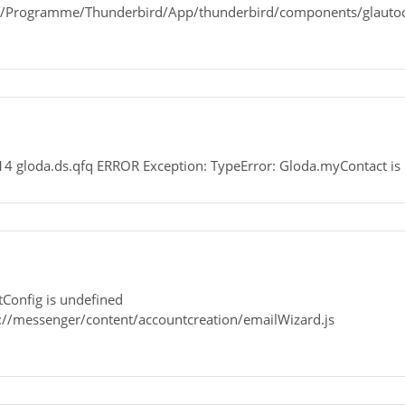
//E:/Programme/Thunderbird/App/thunderbird/components/glauto
4 gloda.ds.qfq ERROR Exception: TypeError: Gloda.myContact is 
ntConfig is undefined
://messenger/content/accountcreation/emailWizard.js