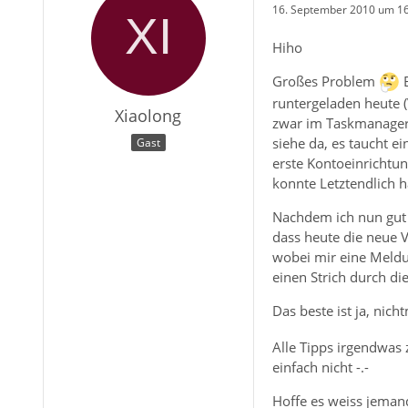
16. September 2010 um 1
Hiho
Großes Problem
B
runtergeladen heute (
Xiaolong
zwar im Taskmanager, 
siehe da, es taucht 
Gast
erste Kontoeinrichtun
konnte Letztendlich 
Nachdem ich nun gut 1
dass heute die neue V
wobei mir eine Meldun
einen Strich durch die
Das beste ist ja, nic
Alle Tipps irgendwas 
einfach nicht -.-
Hoffe es weiss jeman