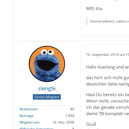
MfG Xia
Einmal editiert, zuletzt 
16. September 2010 um 1
Hallo Xiaolong und 
das hört sich nicht gu
deutschen Seite nachg
slengfe
Hast Du bereits ein b
Senior-Mitglied
Wenn nicht, versuche 
ich das gerade vorsch
Reaktionen
80
damit TB komplett neu
Beiträge
7.844
Mitglied seit
18. Nov. 2008
Gruß
Hilfreiche Antworten
8