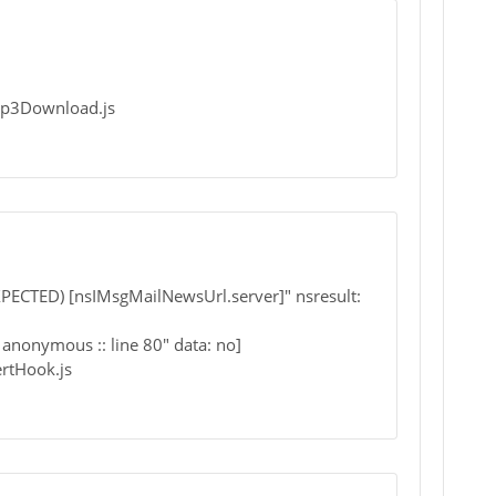
pop3Download.js
XPECTED) [nsIMsgMailNewsUrl.server]" nsresult:
anonymous :: line 80" data: no]
ertHook.js