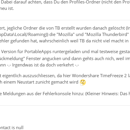
 Dabei darauf achten, dass Du den Profiles-Ordner (nicht den Pro
eu ist.
ert, jegliche Ordner die von TB erstellt wurden danach gelöscht (
pData\Local(/Roaming)) die "Mozilla" und "Mozilla Thunderbird" 
hler gefunden hat, wahrscheinlich weil TB da nicht viel macht in d
 Version für PortableApps runtergeladen und mal testweise gesta
ückmeldung" Fenster angucken und dann gehts auch nich, weil im 
nn -.- Irgendwas ist da doch verkehrt -.-
st eigentlich auszuschliessen, da hier Wondershare TimeFreeze 2
 einem Neustart zunicht gemacht wird
e Meldungen aus der Fehlerkonsole hinzu: (Kleiner Hinweis: Das h
tact is null