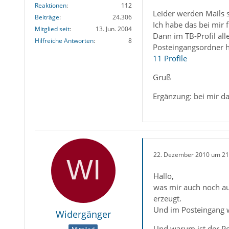
Reaktionen
112
Leider werden Mails se
Beiträge
24.306
Ich habe das bei mir f
Mitglied seit
13. Jun. 2004
Dann im TB-Profil al
Hilfreiche Antworten
8
Posteingangsordner he
11 Profile
Gruß
Ergänzung: bei mir da
22. Dezember 2010 um 21
Hallo,
was mir auch noch au
erzeugt.
Und im Posteingang wi
Widergänger
Und warum ist der Por