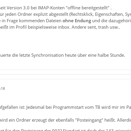
it Version 3.0 bei IMAP-Konten "offline bereitgestellt" .
ür jeden Ordner explizit abgestellt (Rechtsklick, Eigenschaften, S
le in Frage kommenden Dateien
ohne Endung
und die dazugehöri
ißt im Profil beispielsweise inbox. Andere sent, trash usw..
uerte die letzte Synchronisation heute über eine halbe Stunde.
:18
fgefallen ist: Jedesmal bei Programmstart vom TB wird mir im 
rd ein Ordner erzeugt der ebenfalls "Posteingang" heißt. Allerdin
t für den Posteigang der 993? Standart ist doch der 143 :nixweis