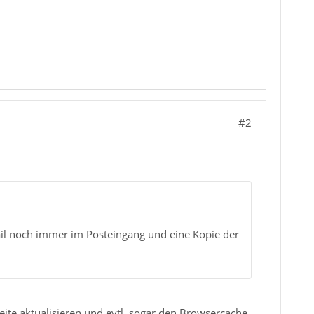
#2
il noch immer im Posteingang und eine Kopie der
te aktualisieren und evtl. sogar den Browsercache