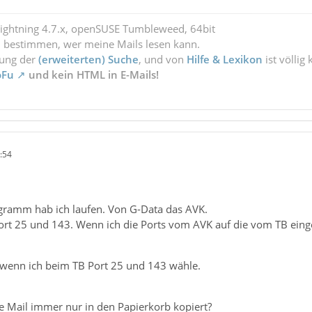
Lightning 4.7.x, openSUSE Tumbleweed, 64bit
l bestimmen, wer meine Mails lesen kann.
zung der
(erweiterten) Suche
, und von
Hilfe & Lexikon
ist völlig
oFu
und kein HTML in E-Mails!
:54
ogramm hab ich laufen. Von G-Data das AVK.
Port 25 und 143. Wenn ich die Ports vom AVK auf die vom TB einge
wenn ich beim TB Port 25 und 143 wähle.
Mail immer nur in den Papierkorb kopiert?