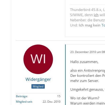
Thunderbird 45.8.x, 
S/MIME, denn
ich
wil
Nebenbei: die Benut
Und:
Ich mag kein
T
23. Dezember 2010 um 08
Hallo zusammen,
also ein Antivirenpr
Der kontroliert den 
Widergänger
mehr zum Server.
Mitglied
Umgekehrt genauso, 
Beiträge
15
Wo ist der Wurm?
Mitglied seit
22. Dez. 2010
Warum werden meine 