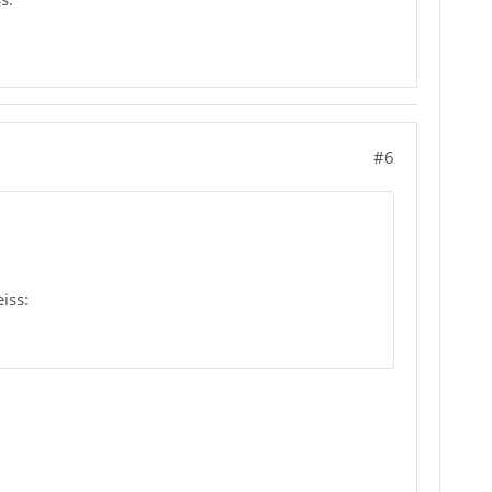
#6
iss: