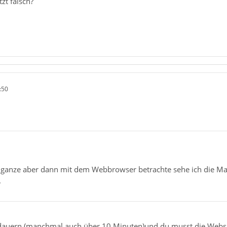
zt falsch?
:50
ganze aber dann mit dem Webbrowser betrachte sehe ich die Ma
.
dauern (manchmal auch über 10 Minuten)und du musst die Websei