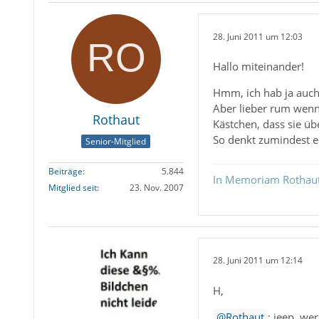
28. Juni 2011 um 12:03
Hallo miteinander!
Hmm, ich hab ja auch
Aber lieber rum wenn 
Rothaut
Kästchen, dass sie üb
So denkt zumindest e
Senior-Mitglied
Beiträge
5.844
In Memoriam Rothau
Mitglied seit
23. Nov. 2007
28. Juni 2011 um 12:14
H,
Rothaut
: jeep, wer