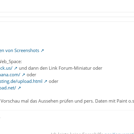
len von Screenshots
Web_Space:
ck.us/
und dann den Link Forum-Miniatur oder
nana.com/
oder
sting.de/upload.html
oder
oad.net/
Vorschau mal das Aussehen prüfen und pers. Daten mit Paint o.
ß