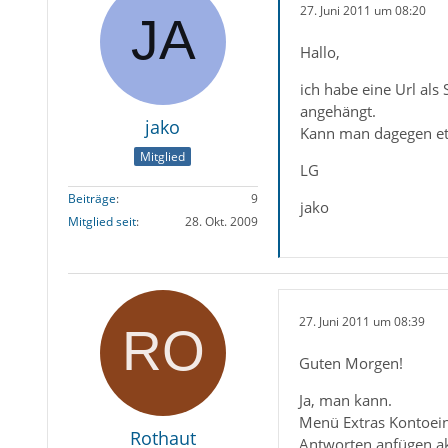
27. Juni 2011 um 08:20
Hallo,
ich habe eine Url als
angehängt.
jako
Kann man dagegen e
Mitglied
LG
Beiträge
9
jako
Mitglied seit
28. Okt. 2009
27. Juni 2011 um 08:39
Guten Morgen!
Ja, man kann.
Menü Extras Kontoein
Rothaut
Antworten anfügen ak