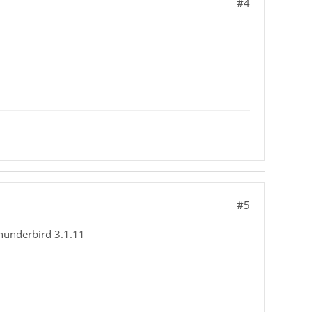
#4
#5
Thunderbird 3.1.11