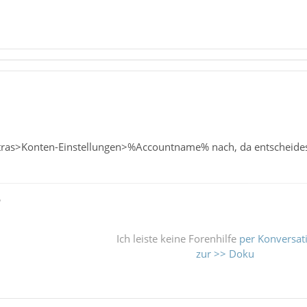
tras>Konten-Einstellungen>%Accountname% nach, da entscheides
ß
Ich leiste keine Forenhilfe
per Konversat
zur >> Doku