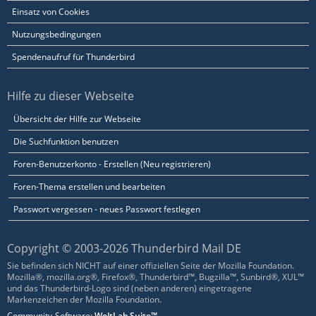
Einsatz von Cookies
Nutzungsbedingungen
Spendenaufruf für Thunderbird
Hilfe zu dieser Webseite
Übersicht der Hilfe zur Webseite
Die Suchfunktion benutzen
Foren-Benutzerkonto - Erstellen (Neu registrieren)
Foren-Thema erstellen und bearbeiten
Passwort vergessen - neues Passwort festlegen
Copyright © 2003-2026 Thunderbird Mail DE
Sie befinden sich NICHT auf einer offiziellen Seite der Mozilla Foundation.
Mozilla®, mozilla.org®, Firefox®, Thunderbird™, Bugzilla™, Sunbird®, XUL™
und das Thunderbird-Logo sind (neben anderen) eingetragene
Markenzeichen der Mozilla Foundation.
Community-Software:
WoltLab Suite™