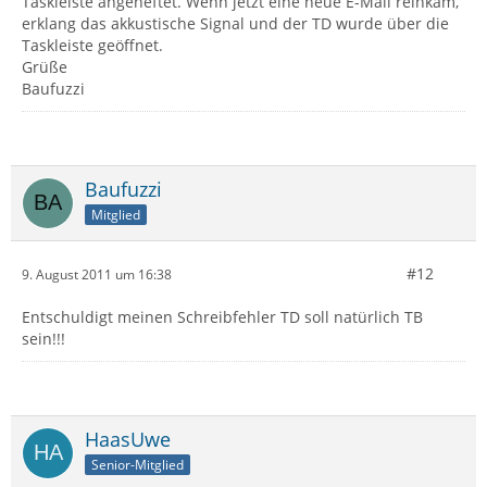
Taskleiste angeheftet. Wenn jetzt eine neue E-Mail reinkam,
erklang das akkustische Signal und der TD wurde über die
Taskleiste geöffnet.
Grüße
Baufuzzi
Baufuzzi
Mitglied
#12
9. August 2011 um 16:38
Entschuldigt meinen Schreibfehler TD soll natürlich TB
sein!!!
HaasUwe
Senior-Mitglied