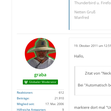
Thunderbird u. Firef
Netten Gruß
Manfred
19. Oktober 2011 um 12:5
Hallo,
Zitat von "Neck
graba
Globaler Moderator
Bei "Automatisch b
Reaktionen
612
Beiträge
21.910
Mitglied seit
17. Mai. 2006
markiere dort mal "Un
Hilfreiche Antworten
9