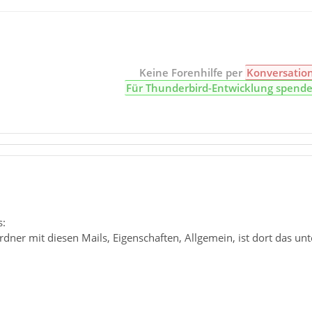
Keine Forenhilfe per
Konversatio
Für Thunderbird-Entwicklung spend
1
s:
rdner mit diesen Mails, Eigenschaften, Allgemein, ist dort das un