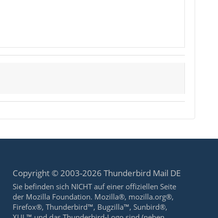
Copyright © 2003-2026 Thunderbird Mail DE
Sie befinden sich NICHT auf einer offiziellen Seite
der Mozilla Foundation. Mozilla®, mozilla.org®,
Firefox®, Thunderbird™, Bugzilla™, Sunbird®,
XUL™ und das Thunderbird-Logo sind (neben