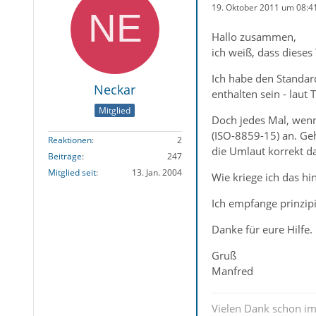
19. Oktober 2011 um 08:4
Hallo zusammen,
ich weiß, dass dieses
Ich habe den Standard
Neckar
enthalten sein - laut
Mitglied
Doch jedes Mal, wenn 
(ISO-8859-15) an. Geh
Reaktionen
2
die Umlaut korrekt da
Beiträge
247
Mitglied seit
13. Jan. 2004
Wie kriege ich das hin
Ich empfange prinzipi
Danke für eure Hilfe.
Gruß
Manfred
Vielen Dank schon im 