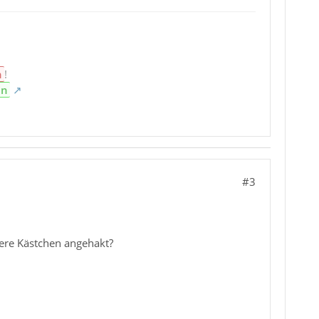
n
!
en
#3
tere Kästchen angehakt?