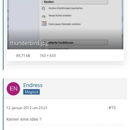
thunderbird.jpg
89,71 kB
743 × 633
Endress
Mitglied
#15
12. Januar 2012 um 23:21
Keiner eine Idee ?