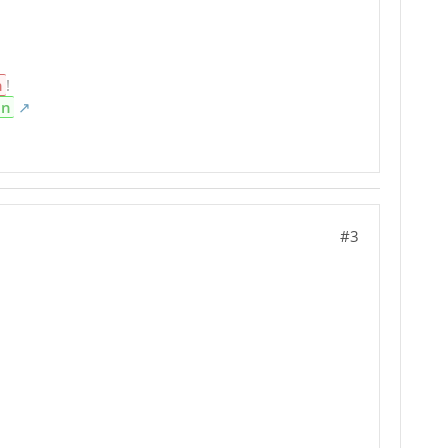
n
!
en
#3