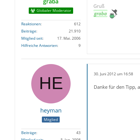
graba
Gruß
Globaler Moderator
graba
Reaktionen
612
Beiträge
21.910
Mitglied seit
17. Mai. 2006
Hilfreiche Antworten
9
30. Juni 2012 um 16:58
Danke für den Tipp, 
heyman
Mitglied
Beiträge
43
Mitglied seit
5. Jan. 2008