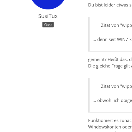
Du bist leider etwas 
SusiTux
Zitat von "wipp
Gast
... denn seit WIN7 
gemeint? Heißt das, d
Die gleiche Frage gilt
Zitat von "wipp
... obwohl ich obi
Funktioniert es zunä
Windowskonten oder n