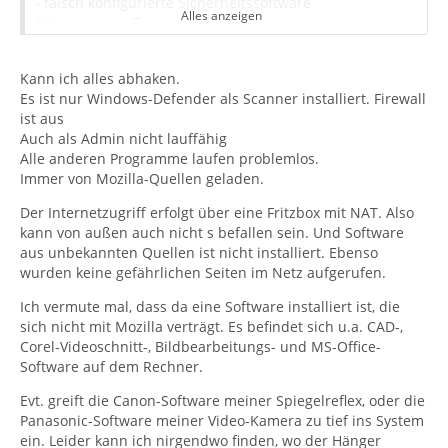
- falsch konfigurierte Sicherheitssoftware
Alles anzeigen
(Virenscanner/Firewall)
- Rechteprobleme mit dem Betriebssystem
- andere Probleme auf dem Betriebssystem (Virenbefall
Kann ich alles abhaken.
usw.)
Es ist nur Windows-Defender als Scanner installiert. Firewall
- Download des Thunderbird-Installers aus nicht-
ist aus
Mozilla-Quellen.
Auch als Admin nicht lauffähig
Gruß
Alle anderen Programme laufen problemlos.
Immer von Mozilla-Quellen geladen.
Der Internetzugriff erfolgt über eine Fritzbox mit NAT. Also
kann von außen auch nicht s befallen sein. Und Software
aus unbekannten Quellen ist nicht installiert. Ebenso
wurden keine gefährlichen Seiten im Netz aufgerufen.
Ich vermute mal, dass da eine Software installiert ist, die
sich nicht mit Mozilla verträgt. Es befindet sich u.a. CAD-,
Corel-Videoschnitt-, Bildbearbeitungs- und MS-Office-
Software auf dem Rechner.
Evt. greift die Canon-Software meiner Spiegelreflex, oder die
Panasonic-Software meiner Video-Kamera zu tief ins System
ein. Leider kann ich nirgendwo finden, wo der Hänger