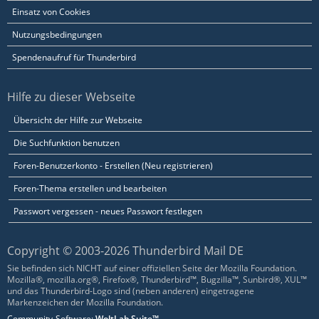
Einsatz von Cookies
Nutzungsbedingungen
Spendenaufruf für Thunderbird
Hilfe zu dieser Webseite
Übersicht der Hilfe zur Webseite
Die Suchfunktion benutzen
Foren-Benutzerkonto - Erstellen (Neu registrieren)
Foren-Thema erstellen und bearbeiten
Passwort vergessen - neues Passwort festlegen
Copyright © 2003-2026 Thunderbird Mail DE
Sie befinden sich NICHT auf einer offiziellen Seite der Mozilla Foundation.
Mozilla®, mozilla.org®, Firefox®, Thunderbird™, Bugzilla™, Sunbird®, XUL™
und das Thunderbird-Logo sind (neben anderen) eingetragene
Markenzeichen der Mozilla Foundation.
Community-Software:
WoltLab Suite™