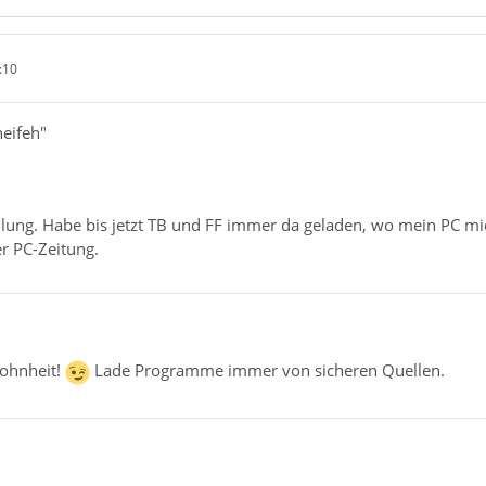
:10
heifeh"
eilung. Habe bis jetzt TB und FF immer da geladen, wo mein PC m
r PC-Zeitung.
wohnheit!
Lade Programme immer von sicheren Quellen.