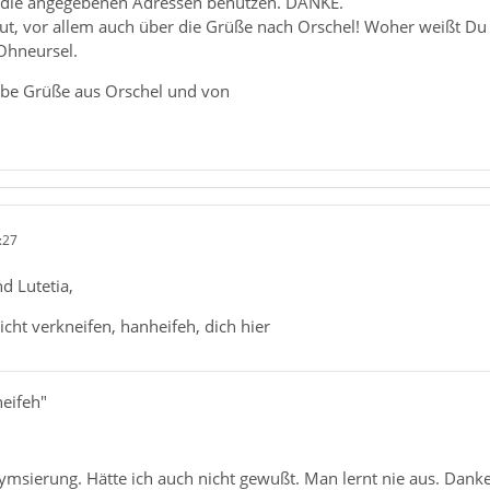
n die angegebenen Adressen benutzen. DANKE.
ut, vor allem auch über die Grüße nach Orschel! Woher weißt Du
 Ohneursel.
liebe Grüße aus Orschel und von
:27
d Lutetia,
icht verkneifen, hanheifeh, dich hier
heifeh"
ymsierung. Hätte ich auch nicht gewußt. Man lernt nie aus. Danke