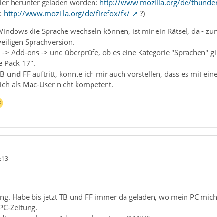
hier herunter geladen worden:
http://www.mozilla.org/de/thunder
r:
http://www.mozilla.org/de/firefox/fx/
?)
Windows die Sprache wechseln können, ist mir ein Rätsel, da - z
weiligen Sprachversion.
-> Add-ons -> und überprüfe, ob es eine Kategorie "Sprachen" gi
e Pack 17".
TB
und
FF auftritt, könnte ich mir auch vorstellen, dass es mit 
 ich als Mac-User nicht kompetent.
:13
lung. Habe bis jetzt TB und FF immer da geladen, wo mein PC mic
PC-Zeitung.