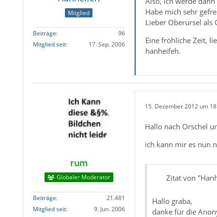
Also, ich werde dan
Habe mich sehr gefre
Mitglied
Lieber Oberursel als
Beiträge
96
Eine fröhliche Zeit, 
Mitglied seit
17. Sep. 2006
hanheifeh.
15. Dezember 2012 um 18
Hallo nach Orschel un
ich kann mir es nun n
rum
Globaler Moderator
Zitat von "Han
Beiträge
21.481
Hallo graba,
Mitglied seit
9. Jun. 2006
danke für die Anon