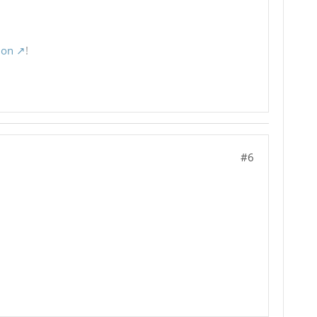
ion
!
#6