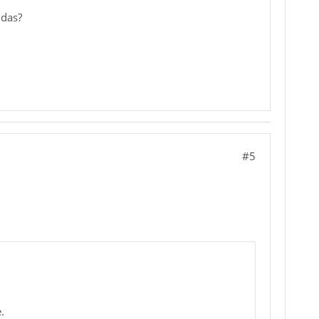
 das?
#5
.