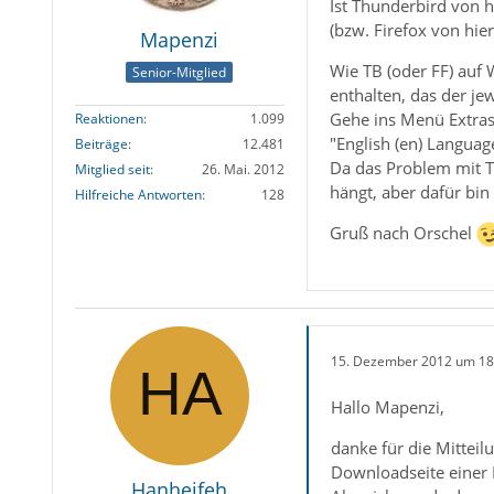
Ist Thunderbird von 
(bzw. Firefox von hie
Mapenzi
Wie TB (oder FF) auf 
Senior-Mitglied
enthalten, das der je
Gehe ins Menü Extras 
Reaktionen
1.099
"English (en) Languag
Beiträge
12.481
Da das Problem mit 
Mitglied seit
26. Mai. 2012
hängt, aber dafür bin
Hilfreiche Antworten
128
Gruß nach Orschel
15. Dezember 2012 um 18
Hallo Mapenzi,
danke für die Mittei
Downloadseite einer 
Hanheifeh