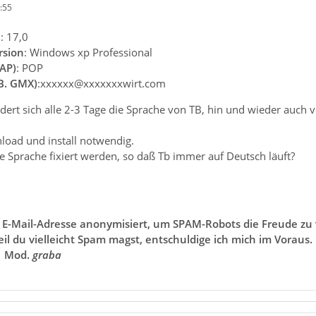
:55
n
: 17,0
rsion
: Windows xp Professional
AP)
: POP
.B. GMX)
:xxxxxx@xxxxxxxwirt.com
ändert sich alle 2-3 Tage die Sprache von TB, hin und wieder auch 
oad und install notwendig.
e Sprache fixiert werden, so daß Tb immer auf Deutsch läuft?
e E-Mail-Adresse anonymisiert, um SPAM-Robots die Freude zu v
il du vielleicht Spam magst, entschuldige ich mich im Voraus
.
Mod.
graba