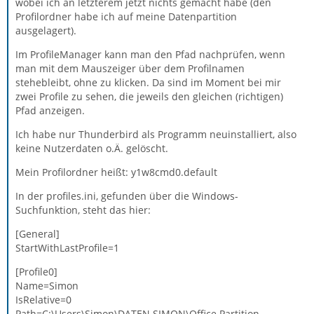
wobei ich an letzterem jetzt nichts gemacht habe (den
Profilordner habe ich auf meine Datenpartition
ausgelagert).
Im ProfileManager kann man den Pfad nachprüfen, wenn
man mit dem Mauszeiger über dem Profilnamen
stehebleibt, ohne zu klicken. Da sind im Moment bei mir
zwei Profile zu sehen, die jeweils den gleichen (richtigen)
Pfad anzeigen.
Ich habe nur Thunderbird als Programm neuinstalliert, also
keine Nutzerdaten o.Ä. gelöscht.
Mein Profilordner heißt: y1w8cmd0.default
In der profiles.ini, gefunden über die Windows-
Suchfunktion, steht das hier:
[General]
StartWithLastProfile=1
[Profile0]
Name=Simon
IsRelative=0
Path=C:\Users\Simon\DATEN SIMON\Office Partition -