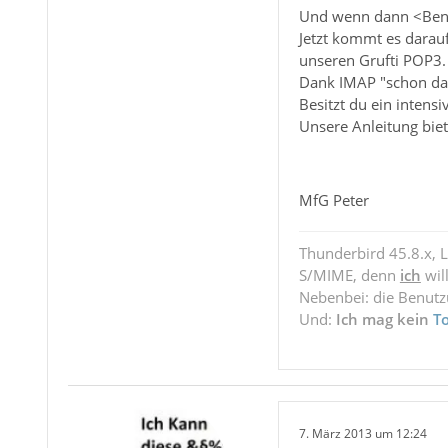
Und wenn dann <Benut
Jetzt kommt es darauf
unseren Grufti POP3. 
Dank IMAP "schon da
Besitzt du ein inten
Unsere Anleitung biet
MfG Peter
Thunderbird 45.8.x, 
S/MIME, denn
ich
wil
Nebenbei: die Benut
Und:
Ich mag kein
T
7. März 2013 um 12:24