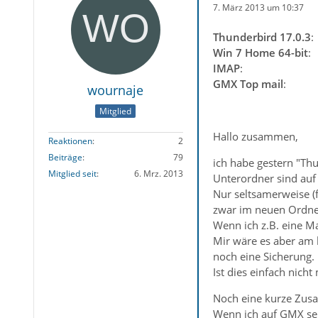
7. März 2013 um 10:37
Thunderbird 17.0.3
:
Win 7 Home 64-bit
:
IMAP
:
GMX Top mail
:
wournaje
Mitglied
Hallo zusammen,
Reaktionen
2
Beiträge
79
ich habe gestern "Th
Mitglied seit
6. Mrz. 2013
Unterordner sind auf 
Nur seltsamerweise (f
zwar im neuen Ordner
Wenn ich z.B. eine Ma
Mir wäre es aber am
noch eine Sicherung.
Ist dies einfach nich
Noch eine kurze Zusa
Wenn ich auf GMX sel