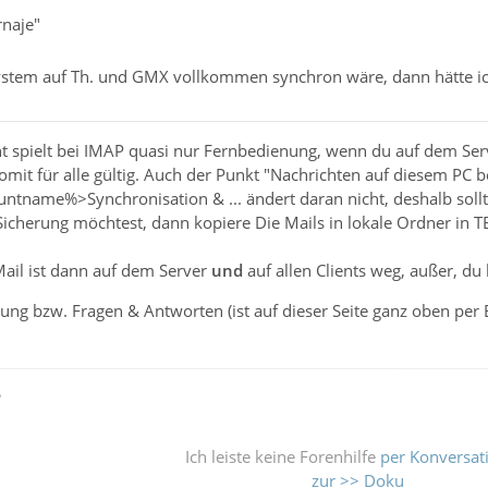
rnaje"
tem auf Th. und GMX vollkommen synchron wäre, dann hätte ich 
ent spielt bei IMAP quasi nur Fernbedienung, wenn du auf dem Ser
mit für alle gültig. Auch der Punkt "Nachrichten auf diesem PC b
ntname%>Synchronisation & ... ändert daran nicht, deshalb soll
icherung möchtest, dann kopiere Die Mails in lokale Ordner in TB
Mail ist dann auf dem Server
und
auf allen Clients weg, außer, du 
tung bzw. Fragen & Antworten (ist auf dieser Seite ganz oben per B
ß
Ich leiste keine Forenhilfe
per Konversat
zur >> Doku