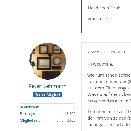
Herzlichen Gruß
wournaje
7. März 2013 um 12:19
Hi wournaje,
wie rum schon schrieb
auch mit einem der (I
Peter_Lehmann
auf dem Client anges
Was du auf dem Clien
Senior-Mitglied
Server vorhandenen M
Reaktionen
2
Trotzdem, eine zusätz
Beiträge
13.502
der ihm von seinen 
Mitglied seit
5. Jun. 2005
ja: ungesicherte Daten