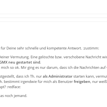
 für Deine sehr schnelle und kompetente Antwort. :zustimm:
 Deiner Vermutung. Eine gelöschte bzw. verschobene Nachricht wir
 GMX neu gestartet sind
.
ür mich so ok. Mir ging es nur darum, dass ich die Nachrichten a
stgestellt, dass ich Th. nur
als Administrator
starten kann, vermutl
Th. bestimmt irgendwie für mich als Benutzer
freigeben
, nur weiß
pt? :redface:
 das noch jemand.