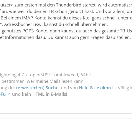
zer> zum ersten mal den Thunderbird startet, wird automatisch
 an, wie weit du deinen TB schon genutzt hast. Und vor allem, o
Bei einem IMAP-Konto kannst du dieses Kto. ganz schnell unter d
". Adressbücher usw. kannst du schnell übernehmen.
siv genutztes POP3-Konto, dann kannst du auch das gesamte TB-U
et Informationen dazu. Du kannst auch gern Fragen dazu stellen.
Lightning 4.7.x, openSUSE Tumbleweed, 64bit
l bestimmen, wer meine Mails lesen kann.
zung der
(erweiterten) Suche
, und von
Hilfe & Lexikon
ist völlig
oFu
und kein HTML in E-Mails!