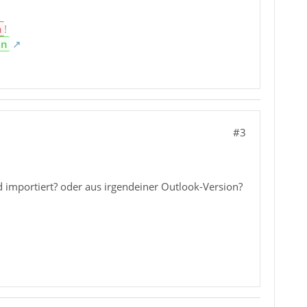
n
!
en
#3
importiert? oder aus irgendeiner Outlook-Version?