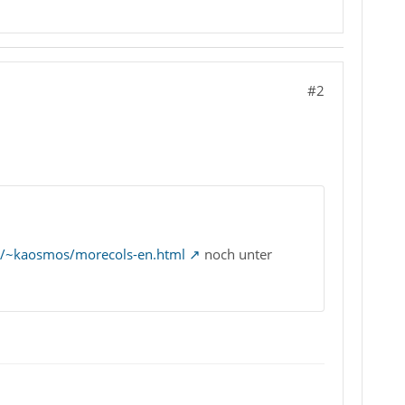
#2
org/~kaosmos/morecols-en.html
noch unter