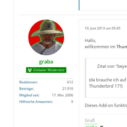
10. Juni 2013 um 05:45
Hallo,
willkommen im
Thun
graba
Zitat von "beye
Globaler Moderator
(da brauche ich auf
Reaktionen
612
Thunderbird 17?)
Beiträge
21.910
Mitglied seit
17. Mai. 2006
Hilfreiche Antworten
9
Dieses Add-on funktio
Gruß
graba