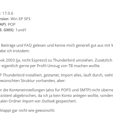
n
: 17.0.6
rsion
: Win XP SP3
AP)
: POP
.B. GMX)
: 1und1
e Beiträge und FAQ gelesen und kenne mich generell gut aus mit 
be ich trotzdem:
ook 2003 (ja, nicht Express!) zu Thunderbird umziehen. Zusätzli
r eigentlich gerne per Profil-Umzug von TB machen wollte.
 Thunderbird installiert, gestartet, Import alles, läuft durch, sieht
gewünschten Struktur vorhanden, aber:
ss er die Konteneinstellungen (also für POP3 und SMTP) nicht übe
ssistent abgebrochen, da ich ja kein Konto anlegen wollte, sond
okalen Ordner
Import von Outlook
gespeichert.
klappt gar nicht wie gewünscht: