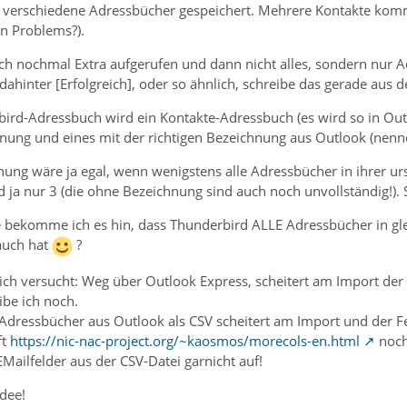
0 verschiedene Adressbücher gespeichert. Mehrere Kontakte kom
n Problems?).
h nochmal Extra aufgerufen und dann nicht alles, sondern nur Ad
ahinter [Erfolgreich], oder so ähnlich, schreibe das gerade aus
bird-Adressbuch wird ein Kontakte-Adressbuch (es wird so in Outl
nung und eines mit der richtigen Bezeichnung aus Outlook (nenne
nung wäre ja egal, wenn wenigstens alle Adressbücher in ihrer 
d ja nur 3 (die ohne Bezeichnung sind auch noch unvollständig!). S
e bekomme ich es hin, dass Thunderbird ALLE Adressbücher in glei
 auch hat
?
ch versucht: Weg über Outlook Express, scheitert am Import der 
ibe ich noch.
 Adressbücher aus Outlook als CSV scheitert am Import und der F
ft
https://nic-nac-project.org/~kaosmos/morecols-en.html
noch
Mailfelder aus der CSV-Datei garnicht auf!
Idee!