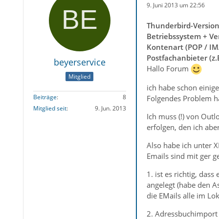
9. Juni 2013 um 22:56
Thunderbird-Versio
Betriebssystem + Ve
Kontenart (POP / IM
Postfachanbieter (z
beyerservice
Hallo Forum
Mitglied
ich habe schon einig
Beiträge
8
Folgendes Problem ha
Mitglied seit
9. Jun. 2013
Ich muss (!) von Outl
erfolgen, den ich abe
Also habe ich unter XP
Emails sind mit ger 
1. ist es richtig, da
angelegt (habe den A
die EMails alle im L
2. Adressbuchimport 