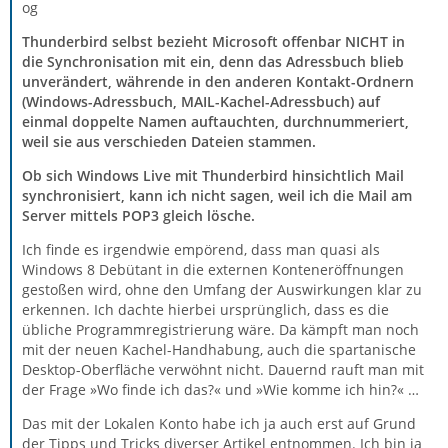
og
Thunderbird selbst bezieht Microsoft offenbar NICHT in
die Synchronisation mit ein, denn das Adressbuch blieb
unverändert, währende in den anderen Kontakt-Ordnern
(Windows-Adressbuch, MAIL-Kachel-Adressbuch) auf
einmal doppelte Namen auftauchten, durchnummeriert,
weil sie aus verschieden Dateien stammen.
Ob sich Windows Live mit Thunderbird hinsichtlich Mail
synchronisiert, kann ich nicht sagen, weil ich die Mail am
Server mittels POP3 gleich lösche.
Ich finde es irgendwie empörend, dass man quasi als
Windows 8 Debütant in die externen Konteneröffnungen
gestoßen wird, ohne den Umfang der Auswirkungen klar zu
erkennen. Ich dachte hierbei ursprünglich, dass es die
übliche Programmregistrierung wäre. Da kämpft man noch
mit der neuen Kachel-Handhabung, auch die spartanische
Desktop-Oberfläche verwöhnt nicht. Dauernd rauft man mit
der Frage »Wo finde ich das?« und »Wie komme ich hin?« …
Das mit der Lokalen Konto habe ich ja auch erst auf Grund
der Tipps und Tricks diverser Artikel entnommen. Ich bin ja