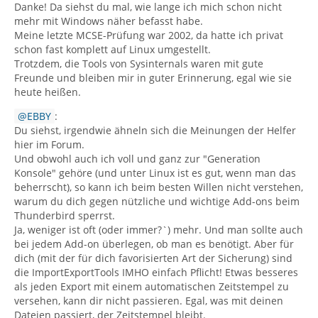
Danke! Da siehst du mal, wie lange ich mich schon nicht
mehr mit Windows näher befasst habe.
Meine letzte MCSE-Prüfung war 2002, da hatte ich privat
schon fast komplett auf Linux umgestellt.
Trotzdem, die Tools von Sysinternals waren mit gute
Freunde und bleiben mir in guter Erinnerung, egal wie sie
heute heißen.
EBBY
:
Du siehst, irgendwie ähneln sich die Meinungen der Helfer
hier im Forum.
Und obwohl auch ich voll und ganz zur "Generation
Konsole" gehöre (und unter Linux ist es gut, wenn man das
beherrscht), so kann ich beim besten Willen nicht verstehen,
warum du dich gegen nützliche und wichtige Add-ons beim
Thunderbird sperrst.
Ja, weniger ist oft (oder immer?`) mehr. Und man sollte auch
bei jedem Add-on überlegen, ob man es benötigt. Aber für
dich (mit der für dich favorisierten Art der Sicherung) sind
die ImportExportTools IMHO einfach Pflicht! Etwas besseres
als jeden Export mit einem automatischen Zeitstempel zu
versehen, kann dir nicht passieren. Egal, was mit deinen
Dateien passiert, der Zeitstempel bleibt.