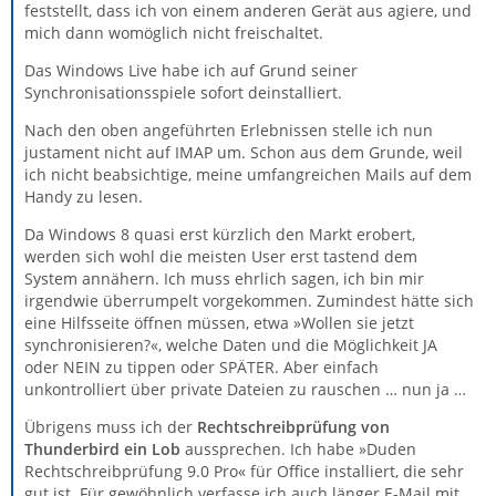
feststellt, dass ich von einem anderen Gerät aus agiere, und
mich dann womöglich nicht freischaltet.
Das Windows Live habe ich auf Grund seiner
Synchronisationsspiele sofort deinstalliert.
Nach den oben angeführten Erlebnissen stelle ich nun
justament nicht auf IMAP um. Schon aus dem Grunde, weil
ich nicht beabsichtige, meine umfangreichen Mails auf dem
Handy zu lesen.
Da Windows 8 quasi erst kürzlich den Markt erobert,
werden sich wohl die meisten User erst tastend dem
System annähern. Ich muss ehrlich sagen, ich bin mir
irgendwie überrumpelt vorgekommen. Zumindest hätte sich
eine Hilfsseite öffnen müssen, etwa »Wollen sie jetzt
synchronisieren?«, welche Daten und die Möglichkeit JA
oder NEIN zu tippen oder SPÄTER. Aber einfach
unkontrolliert über private Dateien zu rauschen … nun ja …
Übrigens muss ich der
Rechtschreibprüfung von
Thunderbird ein Lob
aussprechen. Ich habe »Duden
Rechtschreibprüfung 9.0 Pro« für Office installiert, die sehr
gut ist. Für gewöhnlich verfasse ich auch länger E-Mail mit