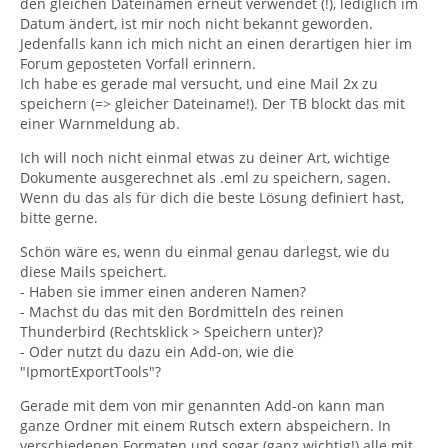
den gleichen Dateinamen erneut verwendet (!), lediglich im
Datum ändert, ist mir noch nicht bekannt geworden.
Jedenfalls kann ich mich nicht an einen derartigen hier im
Forum geposteten Vorfall erinnern.
Ich habe es gerade mal versucht, und eine Mail 2x zu
speichern (=> gleicher Dateiname!). Der TB blockt das mit
einer Warnmeldung ab.
Ich will noch nicht einmal etwas zu deiner Art, wichtige
Dokumente ausgerechnet als .eml zu speichern, sagen.
Wenn du das als für dich die beste Lösung definiert hast,
bitte gerne.
Schön wäre es, wenn du einmal genau darlegst, wie du
diese Mails speichert.
- Haben sie immer einen anderen Namen?
- Machst du das mit den Bordmitteln des reinen
Thunderbird (Rechtsklick > Speichern unter)?
- Oder nutzt du dazu ein Add-on, wie die
"IpmortExportTools"?
Gerade mit dem von mir genannten Add-on kann man
ganze Ordner mit einem Rutsch extern abspeichern. In
verschiedenen Formaten und sogar (ganz wichtig!) alle mit