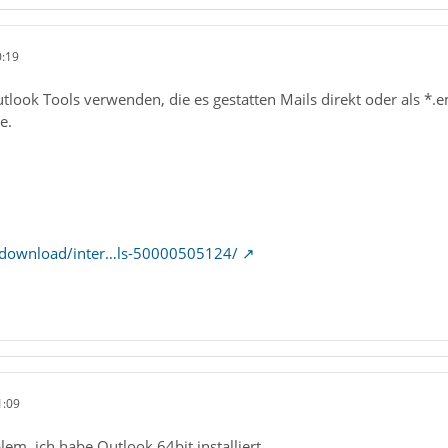
0:19
look Tools verwenden, die es gestatten Mails direkt oder als *.e
e.
/download/inter…ls-50000505124/
1:09
lem, ich habe Outlook 64bit installiert.