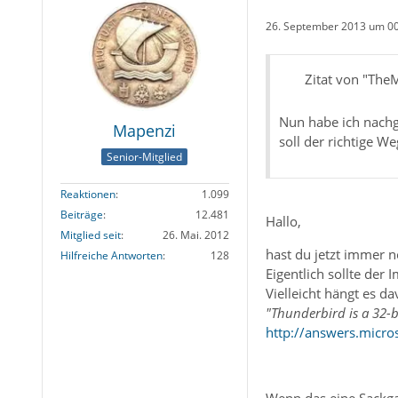
26. September 2013 um 0
Zitat von "The
Nun habe ich nachg
Mapenzi
soll der richtige W
Senior-Mitglied
Reaktionen
1.099
Beiträge
12.481
Hallo,
Mitglied seit
26. Mai. 2012
hast du jetzt immer n
Hilfreiche Antworten
128
Eigentlich sollte der
Vielleicht hängt es d
"Thunderbird is a 32-b
http://answers.micr
Wenn das eine Sackgas