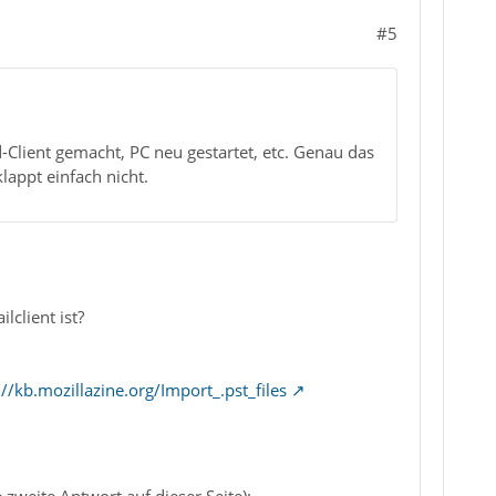
#5
Client gemacht, PC neu gestartet, etc. Genau das
lappt einfach nicht.
client ist?
://kb.mozillazine.org/Import_.pst_files
zweite Antwort auf dieser Seite):