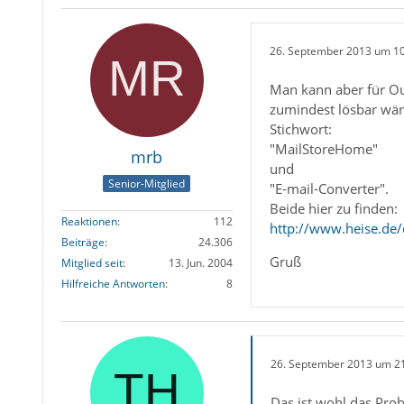
26. September 2013 um 1
Man kann aber für Out
zumindest lösbar wär
Stichwort:
"MailStoreHome"
mrb
und
Senior-Mitglied
"E-mail-Converter".
Beide hier zu finden:
Reaktionen
112
http://www.heise.de
Beiträge
24.306
Gruß
Mitglied seit
13. Jun. 2004
Hilfreiche Antworten
8
26. September 2013 um 2
Das ist wohl das Prob