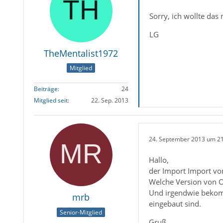
Sorry, ich wollte das
LG
TheMentalist1972
Mitglied
Beiträge
24
Mitglied seit
22. Sep. 2013
24. September 2013 um 2
Hallo,
der Import Import von
Welche Version von Ou
Und irgendwie bekomm
mrb
eingebaut sind.
Senior-Mitglied
Gruß