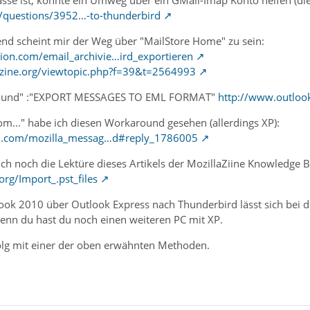
m/questions/3952…-to-thunderbird
end scheint mir der Weg über "MailStore Home" zu sein:
ction.com/email_archivie…ird_exportieren
azine.org/viewtopic.php?f=39&t=2564993
around" :"EXPORT MESSAGES TO EML FORMAT"
http://www.outloo
com..." habe ich diesen Workaround gesehen (allerdings XP):
tion.com/mozilla_messag…d#reply_1786005
ich noch die Lektüre dieses Artikels der MozillaZiine Knowledge B
org/Import_.pst_files
 2010 über Outlook Express nach Thunderbird lässt sich bei dir 
denn du hast du noch einen weiteren PC mit XP.
folg mit einer der oben erwähnten Methoden.