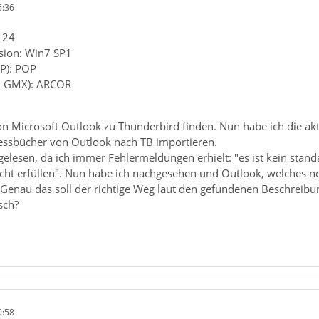
6:36
 24
sion: Win7 SP1
P): POP
B. GMX): ARCOR
on Microsoft Outlook zu Thunderbird finden. Nun habe ich die ak
essbücher von Outlook nach TB importieren.
gelesen, da ich immer Fehlermeldungen erhielt: "es ist kein standa
cht erfüllen". Nun habe ich nachgesehen und Outlook, welches n
. Genau das soll der richtige Weg laut den gefundenen Beschreibun
sch?
0:58