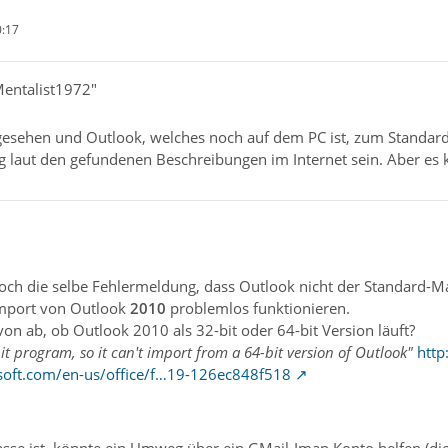
0:17
Mentalist1972"
esehen und Outlook, welches noch auf dem PC ist, zum Standard-
eg laut den gefundenen Beschreibungen im Internet sein. Aber es k
och die selbe Fehlermeldung, dass Outlook nicht der Standard-Mail
 Import von Outlook
2010
problemlos funktionieren.
avon ab, ob Outlook 2010 als 32-bit oder 64-bit Version läuft?
it program, so it can't import from a 64-bit version of Outlook"
http
osoft.com/en-us/office/f…19-126ec848f518
se ist, könnte ein Umweg über ein GMail-Imap Konto helfen (die 