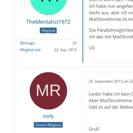
Ich habe nun angefan
leicht aus, aber ich 
MailStoreHome ist mir
TheMentalist1972
Die Parallelmöglichk
Mitglied
ich das mit MailStor
Beiträge
24
LG
Mitglied seit
22. Sep. 2013
26. September 2013 um 2
Leider habe ich kein 
Aber MailStoreHome m
Gibt es auf der Webs
mrb
Senior-Mitglied
Gruß