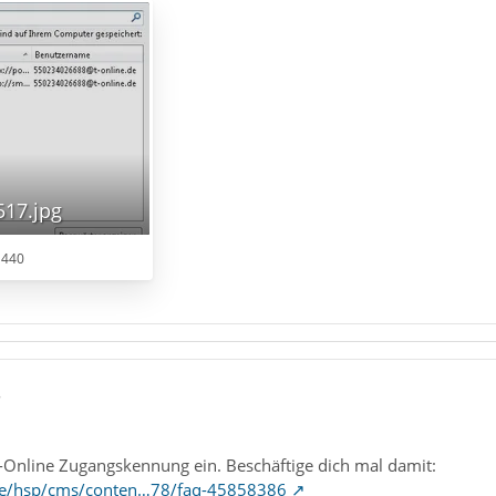
517.jpg
 440
8
T-Online Zugangskennung ein. Beschäftige dich mal damit:
m.de/hsp/cms/conten…78/faq-45858386