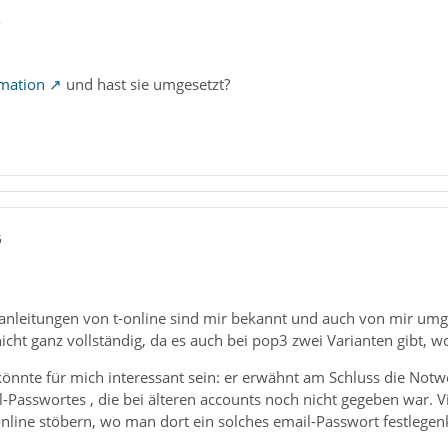
8
rmation
und hast sie umgesetzt?
5
ittanleitungen von t-online sind mir bekannt und auch von mir u
nicht ganz vollständig, da es auch bei pop3 zwei Varianten gibt, wo
könnte für mich interessant sein: er erwähnt am Schluss die No
Passwortes , die bei älteren accounts noch nicht gegeben war. Viel
nline stöbern, wo man dort ein solches email-Passwort festlegen