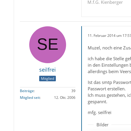
M.f.G. Kienberger
11. Februar 2014 um 17:5
Muzel, noch eine Zus
ich habe die Stelle g
in den Einstellungen 
seilfrei
allerdings beim Veer
Mitglied
Ist das smtp Passwor
Passwort erstellen.
Beiträge
39
Ich muss gestehen, ic
Mitglied seit
12. Okt. 2006
gespannt.
mfg. seilfrei
Bilder