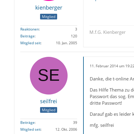
kienberger
Mitglied
Reaktionen
3
M.f.G. Kienberger
Beiträge
120
Mitglied seit
10. Jan. 2005
11. Februar 2014 um 19:2
Danke, die t-online An
Das Hilfe Thema zu de
Passwort das sog. Ema
seilfrei
dritte Passwort!
Mitglied
Darauf gab es leider
Beiträge
39
mfg. seilfrei
Mitglied seit
12. Okt. 2006