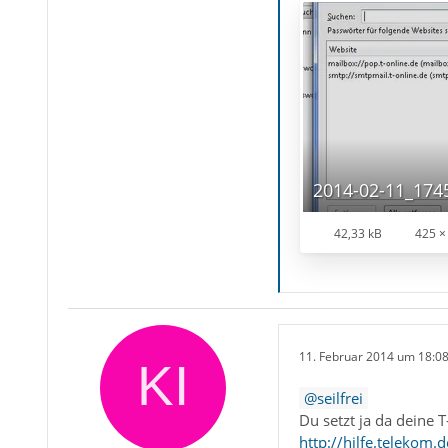
2014-02-11_174
42,33 kB
425 ×
11. Februar 2014 um 18:0
seilfrei
Du setzt ja da deine 
http://hilfe.teleko