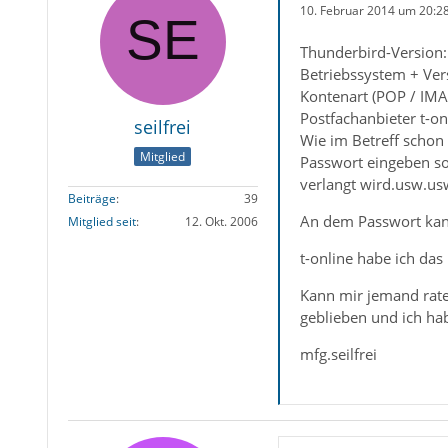
10. Februar 2014 um 20:2
Thunderbird-Version:
Betriebssystem + Vers
Kontenart (POP / IMA
Postfachanbieter t-on
seilfrei
Wie im Betreff schon 
Mitglied
Passwort eingeben sol
verlangt wird.usw.us
Beiträge
39
An dem Passwort kann
Mitglied seit
12. Okt. 2006
t-online habe ich das
Kann mir jemand rate
geblieben und ich hab
mfg.seilfrei