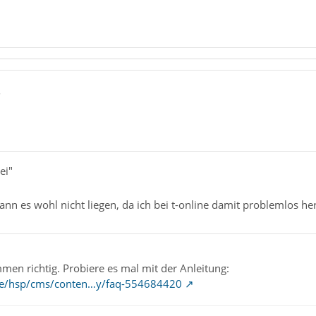
5
ei"
nn es wohl nicht liegen, da ich bei t-online damit problemlos 
men richtig. Probiere es mal mit der Anleitung:
m.de/hsp/cms/conten…y/faq-554684420