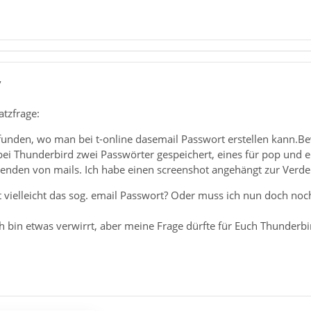
7
atzfrage:
efunden, wo man bei t-online dasemail Passwort erstellen kann.Bev
bei Thunderbird zwei Passwörter gespeichert, eines für pop und e
senden von mails. Ich habe einen screenshot angehängt zur Verde
t vielleicht das sog. email Passwort? Oder muss ich nun doch noc
h bin etwas verwirrt, aber meine Frage dürfte für Euch Thunderbi