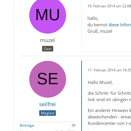
10. Februar 2014 um 22:0
hallo,
du kennst
diese Info
Gruß, muzel
muzel
Gast
11. Februar 2014 um 16:3
Hallo Muzel,
die Schritt- für Schr
link sind im übrigen 
seilfrei
Ein anderer Hinweis 
Mitglied
abweichenden - email-
Kundencenter von t-o
Beiträge
39
.