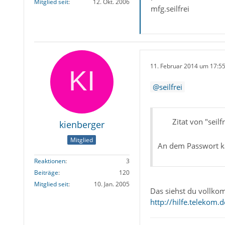
Mitglied seit
12. Okt. 2006
mfg.seilfrei
11. Februar 2014 um 17:5
seilfrei
Zitat von "seilfr
kienberger
Mitglied
An dem Passwort ka
Reaktionen
3
Beiträge
120
Mitglied seit
10. Jan. 2005
Das siehst du vollkom
http://hilfe.teleko