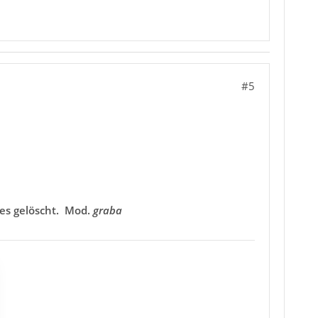
#5
ges gelöscht. Mod.
graba