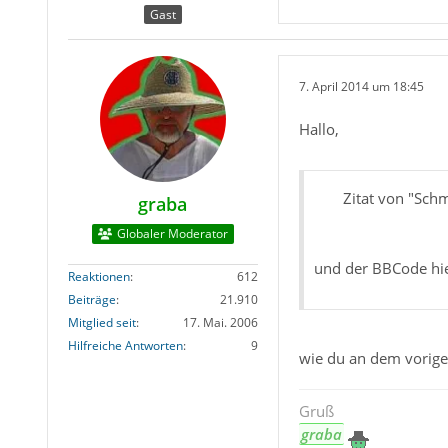
Gast
7. April 2014 um 18:45
Hallo,
Zitat von "Sch
graba
Globaler Moderator
und der BBCode hier
Reaktionen
612
Beiträge
21.910
Mitglied seit
17. Mai. 2006
Hilfreiche Antworten
9
wie du an dem vorigen
Gruß
graba