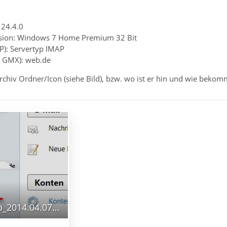
 24.4.0
rsion: Windows 7 Home Premium 32 Bit
P): Servertyp IMAP
B. GMX): web.de
Archiv Ordner/Icon (siehe Bild), bzw. wo ist er hin und wie bekom
Ashampoo_Snap_2014.04.07_15h29m36s_001_.png