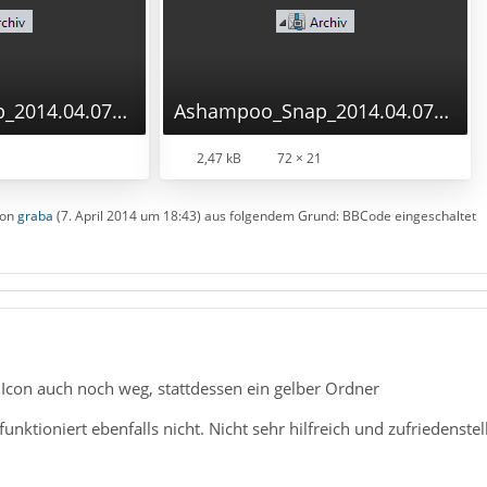
Ashampoo_Snap_2014.04.07_18h32m05s_002_.png
Ashampoo_Snap_2014.04.07_18h32m05s_002_.png
2,47 kB
72 × 21
von
graba
(
7. April 2014 um 18:43
) aus folgendem Grund: BBCode eingeschaltet
t Icon auch noch weg, stattdessen ein gelber Ordner
nktioniert ebenfalls nicht. Nicht sehr hilfreich und zufriedenstel