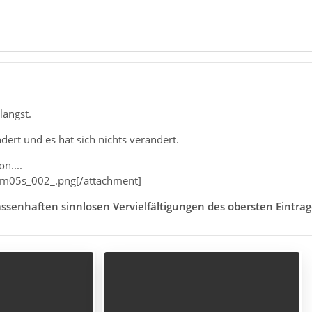
längst.
dert und es hat sich nichts verändert.
n....
m05s_002_.png[/attachment]
assenhaften sinnlosen Vervielfältigungen des obersten Eintra