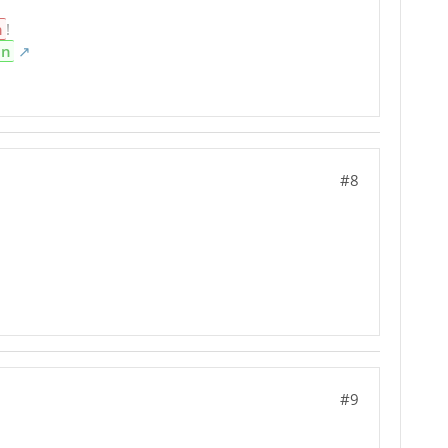
n
!
en
#8
#9