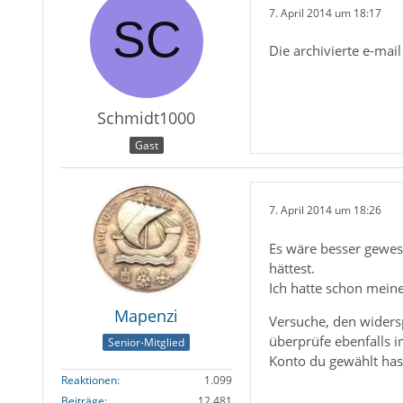
7. April 2014 um 18:17
Die archivierte e-mail
Schmidt1000
Gast
7. April 2014 um 18:26
Es wäre besser gewese
hättest.
Ich hatte schon meine
Mapenzi
Versuche, den widers
überprüfe ebenfalls 
Senior-Mitglied
Konto du gewählt has
Reaktionen
1.099
Beiträge
12.481