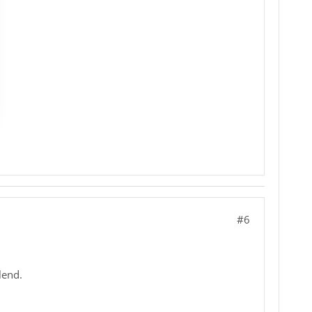
#6
lend.