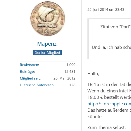
25. Juni 2014 um 23:43
Zitat von "Pari"
Mapenzi
Und ja, ich hab sch
Senior-Mitglied
Reaktionen
1.099
Beiträge
12.481
Hallo,
Mitglied seit
26. Mai. 2012
TB 16 ist in der Tat d
Hilfreiche Antworten
128
Wenn du einen Intel-M
18,00 € bestellt werd
http://store.apple.
Das hätte außerdem d
könnte.
Zum Thema selbst: