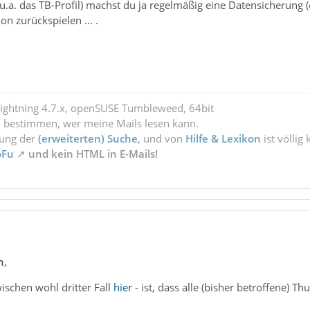
u.a. das TB-Profil) machst du ja regelmäßig eine Datensicherung 
on zurückspielen ... .
Lightning 4.7.x, openSUSE Tumbleweed, 64bit
l bestimmen, wer meine Mails lesen kann.
zung der
(erweiterten) Suche
, und von
Hilfe & Lexikon
ist völlig
oFu
und kein HTML in E-Mails!
n
,
wischen wohl dritter Fall
hier
- ist, dass alle (bisher betroffene) T