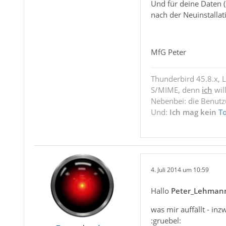
Und für deine Daten (
nach der Neuinstallati
MfG Peter
Thunderbird 45.8.x, 
S/MIME, denn
ich
wil
Nebenbei: die Benut
Und:
Ich mag kein
T
4. Juli 2014 um 10:59
Hallo
Peter_Lehman
was mir auffällt - inz
:gruebel: