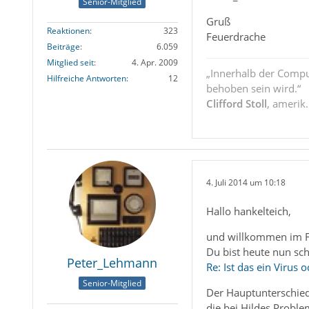
Senior-Mitglied
Gruß
Reaktionen
323
Feuerdrache
Beiträge
6.059
Mitglied seit
4. Apr. 2009
„Innerhalb der Compu
Hilfreiche Antworten
12
behoben sein wird.“
Clifford Stoll
, amerik
4. Juli 2014 um 10:18
Hallo hankelteich,
und willkommen im 
Du bist heute nun sch
Peter_Lehmann
Re: Ist das ein Virus od
Senior-Mitglied
Der Hauptunterschied
die bei Hildes Probl