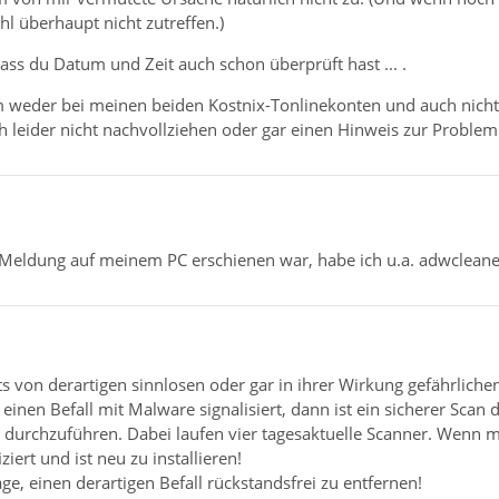
 überhaupt nicht zutreffen.)
ass du Datum und Zeit auch schon überprüft hast ... .
m weder bei meinen beiden Kostnix-Tonlinekonten und auch nicht
h leider nicht nachvollziehen oder gar einen Hinweis zur Proble
Meldung auf meinem PC erschienen war, habe ich u.a. adwcleaner 
hts von derartigen sinnlosen oder gar in ihrer Wirkung gefährlic
inen Befall mit Malware signalisiert, dann ist ein sicherer Sca
) durchzuführen. Dabei laufen vier tagesaktuelle Scanner. Wenn min
ziert und ist neu zu installieren!
age, einen derartigen Befall rückstandsfrei zu entfernen!