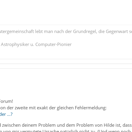
tergemeinschaft lebt man nach der Grundregel, die Gegenwart se
. Astrophysiker u. Computer-Pionier
Forum!
on der zweite mit exakt der gleichen Fehlermeldung:
er ...?
 zwischen deinem Problem und dem Problem von Hilde ist, dass d
em von mir vermutete Ursache natürlich nicht zu. (Und wenn no