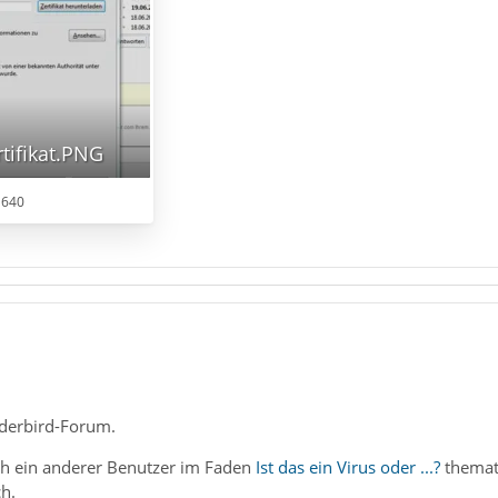
tifikat.PNG
 640
derbird-Forum.
h ein anderer Benutzer im Faden
Ist das ein Virus oder ...?
themati
h.