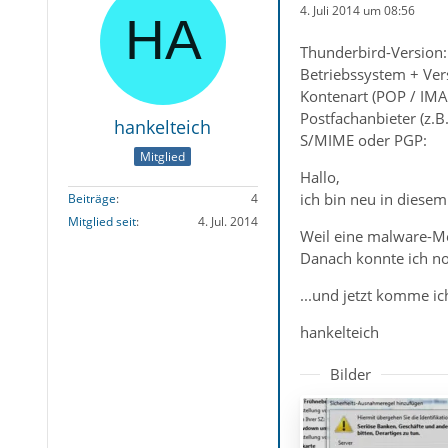
4. Juli 2014 um 08:56
Thunderbird-Version:
Betriebssystem + Ver
Kontenart (POP / IMA
Postfachanbieter (z.B
hankelteich
S/MIME oder PGP:
Mitglied
Hallo,
ich bin neu in diese
Beiträge
4
Mitglied seit
4. Jul. 2014
Weil eine malware-Me
Danach konnte ich no
...und jetzt komme ic
hankelteich
Bilder