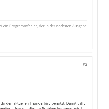
i ein Programmfehler, der in der nächsten Ausgabe
#3
u den aktuellen Thunderbird benutzt. Damit trifft
ch weitere User mit diesem Problem kommen, wird