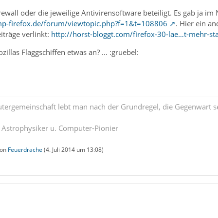
Firewall oder die jeweilige Antivirensoftware beteiligt. Es gab ja
p-firefox.de/forum/viewtopic.php?f=1&t=108806
. Hier ein a
iträge verlinkt:
http://horst-bloggt.com/firefox-30-lae…t-mehr-st
zillas Flaggschiffen etwas an? ... :gruebel:
tergemeinschaft lebt man nach der Grundregel, die Gegenwart se
. Astrophysiker u. Computer-Pionier
von
Feuerdrache
(
4. Juli 2014 um 13:08
)