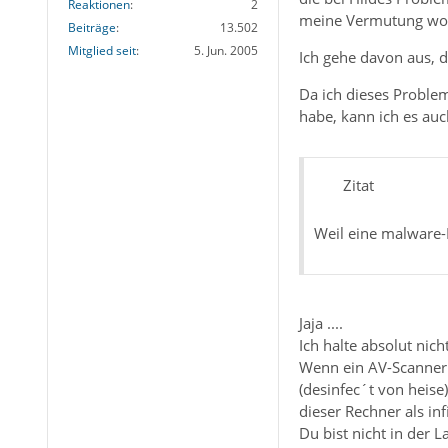
Reaktionen
2
meine Vermutung wohl
Beiträge
13.502
Mitglied seit
5. Jun. 2005
Ich gehe davon aus, d
Da ich dieses Proble
habe, kann ich es auc
Zitat
Weil eine malware-
Jaja ....
Ich halte absolut nic
Wenn ein AV-Scanner e
(desinfec´t von heise
dieser Rechner als infi
Du bist nicht in der L