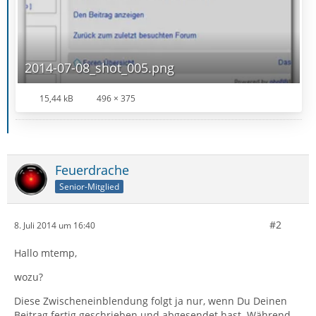
2014-07-08_shot_005.png
15,44 kB
496 × 375
Feuerdrache
Senior-Mitglied
#2
8. Juli 2014 um 16:40
Hallo mtemp,
wozu?
Diese Zwischeneinblendung folgt ja nur, wenn Du Deinen
Beitrag fertig geschrieben
und
abgesendet hast. Während