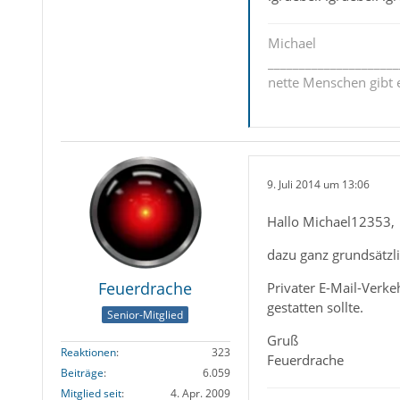
Michael
_____________________
nette Menschen gibt e
9. Juli 2014 um 13:06
Hallo Michael12353,
dazu ganz grundsätzl
Feuerdrache
Privater E-Mail-Verke
gestatten sollte.
Senior-Mitglied
Gruß
Reaktionen
323
Feuerdrache
Beiträge
6.059
Mitglied seit
4. Apr. 2009