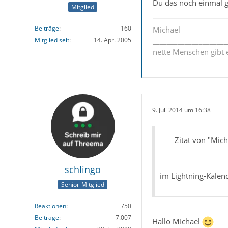
Du das noch einmal g
Mitglied
Beiträge
160
Michael
_____________________
Mitglied seit
14. Apr. 2005
nette Menschen gibt e
9. Juli 2014 um 16:38
Zitat von "Mic
schlingo
im Lightning-Kalend
Senior-Mitglied
Reaktionen
750
Beiträge
7.007
Hallo MIchael