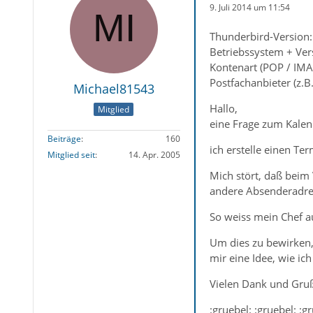
9. Juli 2014 um 11:54
Thunderbird-Version:
Betriebssystem + Ver
Kontenart (POP / IMA
Postfachanbieter (z.
Michael81543
Hallo,
Mitglied
eine Frage zum Kalen
Beiträge
160
ich erstelle einen T
Mitglied seit
14. Apr. 2005
Mich stört, daß beim
andere Absenderadres
So weiss mein Chef au
Um dies zu bewirken, 
mir eine Idee, wie ic
Vielen Dank und Gru
:gruebel: :gruebel: :g