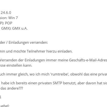
 24.6.0
sion: Win 7
P): POP
B. GMX): GMX u.A.
der / Einladungen versenden:
ermin und möchte Teilnehmer hierzu einladen.
 Versenden der Einladungen immer meine Geschäfts-e-Mail-Adress
se einstellen kann.
ch immer gleich, wo ich mich 'rumtreibe', obwohl das eine privat
habe ich bereits einen privaten SMTP benutzt, aber davon hat si
h das ändere???
ß
ruebel: