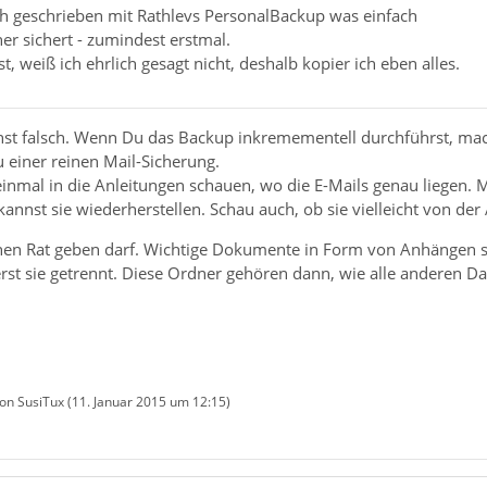
ch geschrieben mit Rathlevs PersonalBackup was einfach
r sichert - zumindest erstmal.
t, weiß ich ehrlich gesagt nicht, deshalb kopier ich eben alles.
st falsch. Wenn Du das Backup inkremementell durchführst, macht
 einer reinen Mail-Sicherung.
inmal in die Anleitungen schauen, wo die E-Mails genau liegen. M
annst sie wiederherstellen. Schau auch, ob sie vielleicht von d
en Rat geben darf. Wichtige Dokumente in Form von Anhängen soll
erst sie getrennt. Diese Ordner gehören dann, wie alle anderen D
von SusiTux (
11. Januar 2015 um 12:15
)