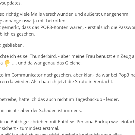
wsupdates.
h so richtig viele Mails verschwunden und äußerst unangenehm.
gsanhänge usw. ja mit betroffen.
ht gemerkt, dass das POP3-Konten waren, - erst als ich die Passwor
b ich es gesehen.
k geblieben.
achte ich es sei Thunderbird, - aber meine Frau benutzt ein Zeug a
ta
.... und da war genau das Gleiche.
to im Communicator nachgesehen, aber klar,- da war bei Pop3 nat
en da wieder. Also hab ich jetzt die Strato in Verdacht.
betreibe, hatte ich das auch nicht im Tagesbackup - leider.
mir nicht - aber der Schaden ist immens.
h mir ne Batch geschrieben mit Rathlevs PersonalBackup was einfac
sichert - zumindest erstmal.
 weiß ich ehrlich gesagt nicht, deshalb kopier ich eben alles.