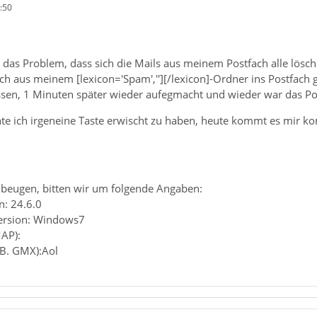
:50
 das Problem, dass sich die Mails aus meinem Postfach alle lösch
ch aus meinem [lexicon='Spam',''][/lexicon]-Ordner ins Postfach
sen, 1 Minuten später wieder aufegmacht und wieder war das Pos
te ich irgeneine Taste erwischt zu haben, heute kommt es mir kom
beugen, bitten wir um folgende Angaben:
n: 24.6.0
Version: Windows7
MAP):
.B. GMX):Aol