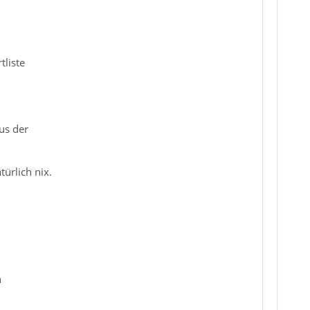
tliste
us der
ürlich nix.
h