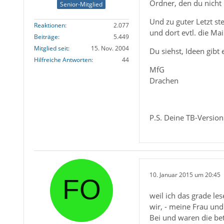
Ordner, den du nicht 
Senior-Mitglied
Und zu guter Letzt st
Reaktionen
2.077
und dort evtl. die Mai
Beiträge
5.449
Mitglied seit
15. Nov. 2004
Du siehst, Ideen gibt
Hilfreiche Antworten
44
MfG
Drachen
P.S. Deine TB-Version
10. Januar 2015 um 20:45
weil ich das grade lese
wir, - meine Frau un
Bei und waren die bet