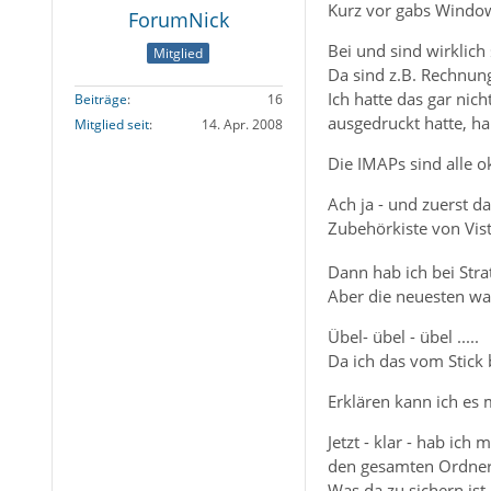
Kurz vor gabs Windo
ForumNick
Bei und sind wirklic
Mitglied
Da sind z.B. Rechnun
Ich hatte das gar nic
Beiträge
16
ausgedruckt hatte, ha
Mitglied seit
14. Apr. 2008
Die IMAPs sind alle o
Ach ja - und zuerst d
Zubehörkiste von Vis
Dann hab ich bei Stra
Aber die neuesten war
Übel- übel - übel .....
Da ich das vom Stick 
Erklären kann ich es 
Jetzt - klar - hab ic
den gesamten Ordner 
Was da zu sichern ist,