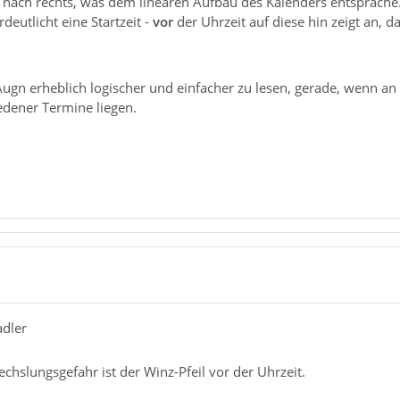
nach rechts, was dem linearen Aufbau des Kalenders entspräche. 
deutlicht eine Startzeit -
vor
der Uhrzeit auf diese hin zeigt an, d
gn erheblich logischer und einfacher zu lesen, gerade, wenn an 
edener Termine liegen.
adler
chslungsgefahr ist der Winz-Pfeil vor der Uhrzeit.