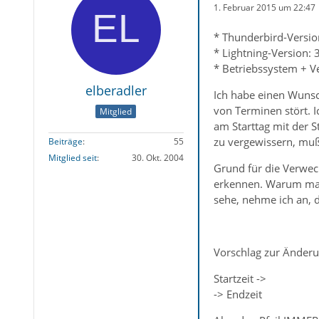
1. Februar 2015 um 22:47
* Thunderbird-Versio
* Lightning-Version: 
* Betriebssystem + 
elberadler
Ich habe einen Wunsch
von Terminen stört. I
Mitglied
am Starttag mit der S
zu vergewissern, muß 
Beiträge
55
Mitglied seit
30. Okt. 2004
Grund für die Verwech
erkennen. Warum mach
sehe, nehme ich an, d
Vorschlag zur Änderu
Startzeit ->
-> Endzeit