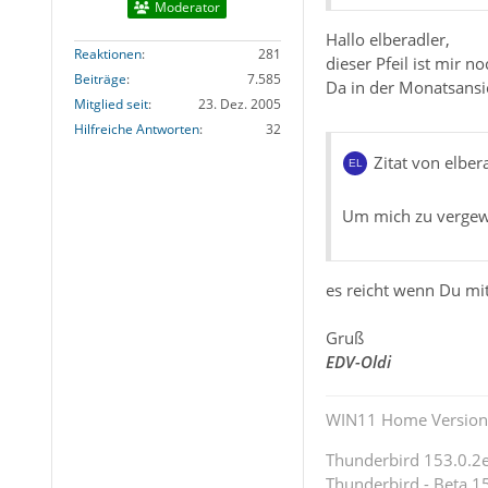
Moderator
Hallo elberadler,
Reaktionen
281
dieser Pfeil ist mir n
Beiträge
7.585
Da in der Monatsansich
Mitglied seit
23. Dez. 2005
Hilfreiche Antworten
32
Zitat von elber
Um mich zu vergewi
es reicht wenn Du mit
Gruß
EDV-Oldi
WIN11 Home Version 
Thunderbird 153.0.2es
Thunderbird - Beta 15