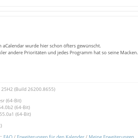
im aCalendar wurde hier schon öfters gewünscht.
ckler andere Prioritäten und jedes Programm hat so seine Macken.
25H2 (Build 26200.8655)
r (64-Bit)
4.0b2 (64-Bit)
55.0a1 (64-Bit)
)
r:
FAQ
/
Erweiterungen für den Kalender
/
Meine Erweiterungen