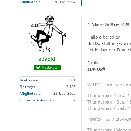
Mitglied seit
30. Okt. 2004
2. Februar 2015 um 10:45
Hallo elberadler,
die Darstellung wie 
Leider hat der Entwi
edvoldi
Gruß
Moderator
EDV-Oldi
Reaktionen
281
WIN11 Home Version 
Beiträge
7.585
Mitglied seit
23. Dez. 2005
Thunderbird 153.0.2es
Hilfreiche Antworten
32
Thunderbird - Beta 15
Thunderbird - Daily 1
Firefox 153.0.2(64-Bit
Thunderbird-Kalende