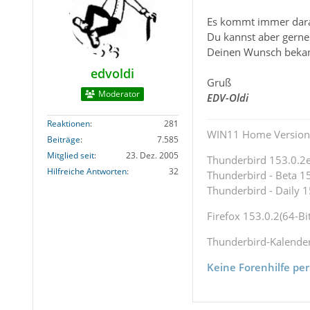
Es kommt immer darauf
Du kannst aber gerne
Deinen Wunsch bekan
edvoldi
Gruß
Moderator
EDV-Oldi
Reaktionen
281
WIN11 Home Version 
Beiträge
7.585
Mitglied seit
23. Dez. 2005
Thunderbird 153.0.2es
Hilfreiche Antworten
32
Thunderbird - Beta 15
Thunderbird - Daily 1
Firefox 153.0.2(64-Bit
Thunderbird-Kalende
Keine Forenhilfe per