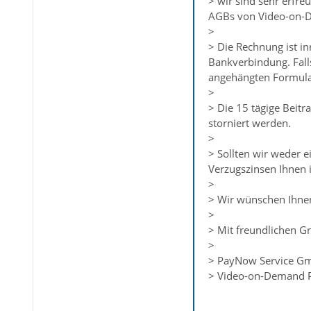
> wir sind sehr erfre
AGBs von Video-on-De
>
> Die Rechnung ist i
Bankverbindung. Fall
angehängten Formula
>
> Die 15 tägige Beit
storniert werden.
>
> Sollten wir weder 
Verzugszinsen Ihnen 
>
> Wir wünschen Ihnen
>
> Mit freundlichen G
>
> PayNow Service G
> Video-on-Demand P