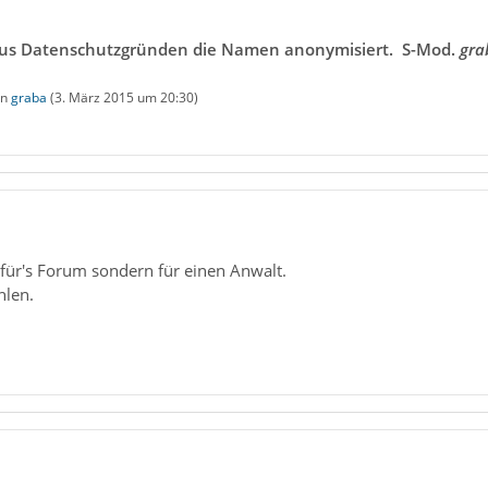
. aus Datenschutzgründen die Namen anonymisiert. S-Mod.
gra
on
graba
(
3. März 2015 um 20:30
)
l für's Forum sondern für einen Anwalt.
hlen.