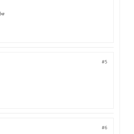
ba
#5
#6