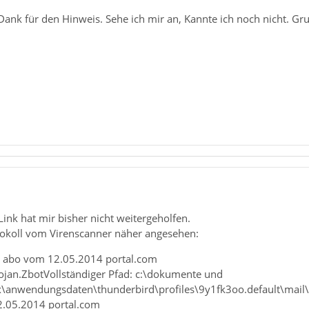
 Dank für den Hinweis. Sehe ich mir an, Kannte ich noch nicht. Gr
Link hat mir bisher nicht weitergeholfen.
tokoll vom Virenscanner näher angesehen:
 abo vom 12.05.2014 portal.com
jan.ZbotVollständiger Pfad: c:\dokumente und
x\anwendungsdaten\thunderbird\profiles\9y1fk3oo.default\mail
.05.2014 portal.com