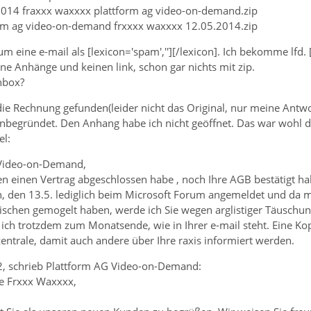
.2014 fraxxx waxxxx plattform ag video-on-demand.zip
form ag video-on-demand frxxxx waxxxx 12.05.2014.zip
m eine e-mail als [lexicon='spam',''][/lexicon]. Ich bekomme lfd. 
eine Anhänge und keinen link, schon gar nichts mit zip.
nbox?
die Rechnung gefunden(leider nicht das Original, nur meine Antwo
nbegründet. Den Anhang habe ich nicht geöffnet. Das war wohl di
el:
 Video-on-Demand,
n einen Vertrag abgeschlossen habe , noch Ihre AGB bestätigt ha
n, den 13.5. lediglich beim Microsoft Forum angemeldet und da m
wischen gemogelt haben, werde ich Sie wegen arglistiger Täuschung
e ich trotzdem zum Monatsende, wie in Ihrer e-mail steht. Eine Ko
entrale, damit auch andere über Ihre raxis informiert werden.
, schrieb Plattform AG Video-on-Demand:
e Frxxx Waxxxx,