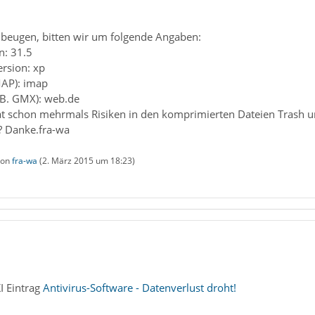
beugen, bitten wir um folgende Angaben:
n: 31.5
ersion: xp
MAP): imap
z.B. GMX): web.de
t schon mehrmals Risiken in den komprimierten Dateien Trash und 
? Danke.fra-wa
 von
fra-wa
(
2. März 2015 um 18:23
)
I Eintrag
Antivirus-Software - Datenverlust droht!