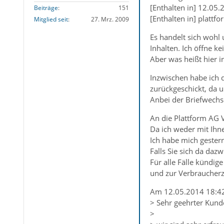
[Enthalten in] 12.05
Beiträge
151
[Enthalten in] platt
Mitglied seit
27. Mrz. 2009
Es handelt sich wohl u
Inhalten. Ich öffne k
Aber was heißt hier i
Inzwischen habe ich 
zurückgeschickt, da u
Anbei der Briefwechs
An die Plattform AG
Da ich weder mit Ihne
Ich habe mich gester
Falls Sie sich da daz
Für alle Fälle kündig
und zur Verbraucherz
Am 12.05.2014 18:42
> Sehr geehrter Kund
>