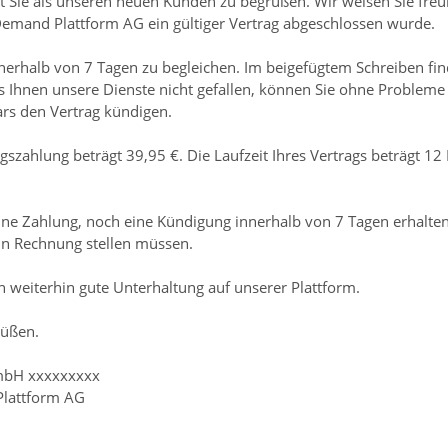
ut Sie als unseren neuen Kunden zu begrüßen. Wir weisen Sie freu
mand Plattform AG ein gültiger Vertrag abgeschlossen wurde.
nnerhalb von 7 Tagen zu begleichen. Im beigefügtem Schreiben f
s Ihnen unsere Dienste nicht gefallen, können Sie ohne Probleme
rs den Vertrag kündigen.
ragszahlung beträgt 39,95 €. Die Laufzeit Ihres Vertrags beträgt
eine Zahlung, noch eine Kündigung innerhalb von 7 Tagen erhalt
in Rechnung stellen müssen.
 weiterhin gute Unterhaltung auf unserer Plattform.
rüßen.
mbH xxxxxxxxx
lattform AG