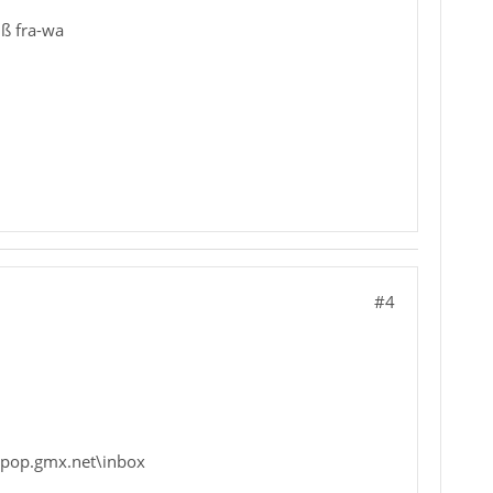
uß fra-wa
#4
\pop.gmx.net\inbox